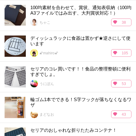
100均素材を合わせて、賞状、通知表収納（100均
A3ファイルではみ出す、大判賞状対応！）
ちゃこ
38
ディッシュラックに食器は置かず★逆さにして使
います
🌠mahiro🌠
105
セリアのコレ買いです！！食品の整理整頓に便利
すぎでしょ。
うにぽん
53
輪ゴム1本でできる！S字フックが落ちなくなるワ
ザ
まどなお
43
セリアのおしゃれな折りたたみコンテナ！