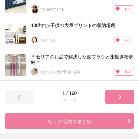
nananamama
184
100均で♪子供の大量プリントの収納場所
なが みち
331
＊セリアのお品で解決した歯ブラシと歯磨き粉収
納＊
おおじり(小野田亜由美)
142
1
/
160
ページ
セリア 収納のまとめ