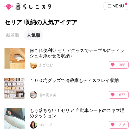
MENU
セリア 収納の人気アイデア
新着順
人気順
何これ便利♡ セリアグッズでテーブルにティッ
シュを浮かせる収納♪
まどなお
388
１００均グッズで冷蔵庫もディスプレイ収納
瀧本真奈美
877
もう落ちない！セリア 自動車シートのスキマ埋
めクッション
roseleaf
216