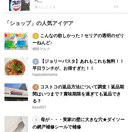
ベ...
暮らしニスタ
PR
「ショップ」の人気アイデア
こんなの欲しかった！セリアの透明のゼリ
ーねんど♪
桃咲マルク
【ジョリーパスタ】あれもこれも無料！！
平日ランチが、お得すぎた！！
happydaimama
コストコの返品方法について調査！返品期
間はいつまで？賞味期限を過ぎても返品でき
る？
kazu007
母が・・・実家の壁に大きな穴★ダイソー
の網戸補修シールで補修