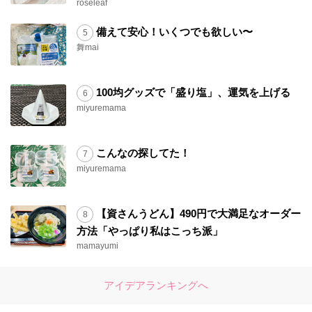
roseleaf
備えて安心！いくつでも欲しい〜
舞mai
100均グッズで「盛り塩」、運気を上げる
miyuremama
こんなの探してた！
miyuremama
【資さんうどん】490円で大満足なオーダー
方法「やっぱり私はこっち派」
mamayumi
アイデアランキングへ