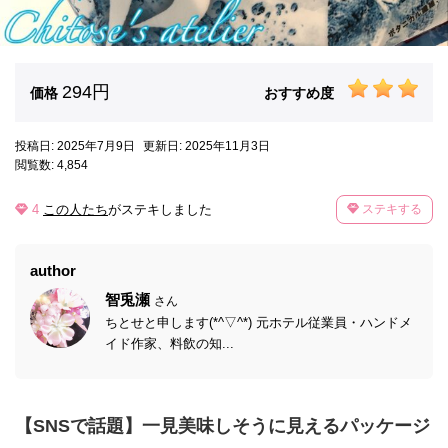
294円
価格
おすすめ度
投稿日: 2025年7月9日
更新日: 2025年11月3日
閲覧数: 4,854
4
この人たち
がステキしました
ステキする
author
智兎瀬
さん
ちとせと申します(*^▽^*) 元ホテル従業員・ハンドメ
イド作家、料飲の知...
【SNSで話題】一見美味しそうに見えるパッケージ