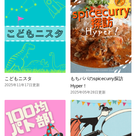
こどもニスタ
もちパパのspicecurry探訪
2025年11年17日更新
Hyper！
2025年05年28日更新