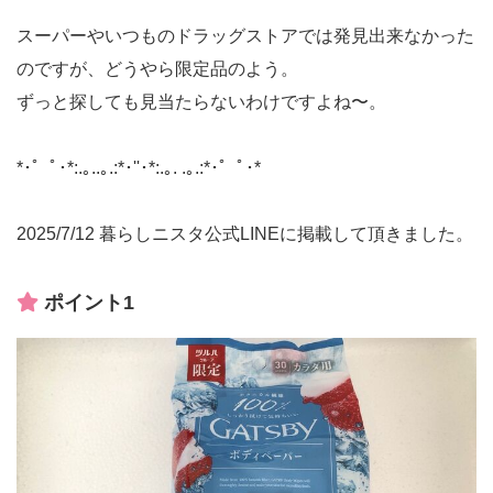
スーパーやいつものドラッグストアでは発見出来なかった
のですが、どうやら限定品のよう。
ずっと探しても見当たらないわけですよね〜。
*･゜ﾟ･*:.｡..｡.:*･''･*:.｡. .｡.:*･゜ﾟ･*
2025/7/12 暮らしニスタ公式LINEに掲載して頂きました。
ポイント1