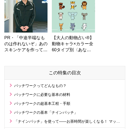
PR・「中途半端なも
【大人の動物占い®】
のは作れないぞ」あの
動物キャラ×カラー全
スキンケアを作ってい
60タイプ別〈あなた
る工場の舞台裏！
の運勢〉は？
この特集の目次
パッチワークってどんなもの？
パッチワークに必要な基本の材料
パッチワークの超基本工程・手順
パッチワークの基本「ナインパッチ」
「ナインパッチ」を使って――お茶時間が楽しくなる！ マットを作ろう