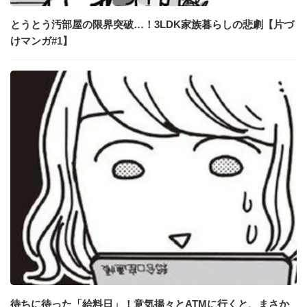
とうとう汚部屋の限界突破…！3LDK家族暮らしの悲劇【片づ
けマンガ#1】
待ちに待った「給料日」！意気揚々とATMに行くと、まさか