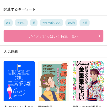
関連するキーワード
DIY
すのこ
棚
カラーボックス
100均
本棚
アイデアいっぱい！特集一覧へ
人気連載
【UNIQLO・GU】ニス
漫画の部屋
能勢みやびの金星星座