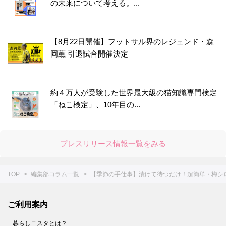
の未来について考える。...
【8月22日開催】フットサル界のレジェンド・森
岡薫 引退試合開催決定
約４万人が受験した世界最大級の猫知識専門検定
「ねこ検定」、10年目の...
プレスリリース情報一覧をみる
TOP
編集部コラム一覧
【季節の手仕事】漬けて待つだけ！超簡単・梅シ
ご利用案内
暮らしニスタとは？