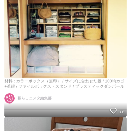
歩
い
以
方
内
す
で
る
支
?
度
?
が
ウ
で
ケ
き
る
る
❢
！
朝
の
動
線
材料 : カラーボックス（無印） / サイズに合わせた板 / 100均カゴ
を
+革紐 / ファイルボックス・スタンド / プラスティックダンボール
追
求
暮らしニスタ編集部
し
た
29
押
入
れ
洗
収