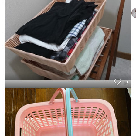
濯
納
か
ご
捨
て
て
正
解
‼️
狭
い
洗
面
所
が
11
ス
ッ
洗
キ
濯
リ
カ
ゴ
の
取
っ