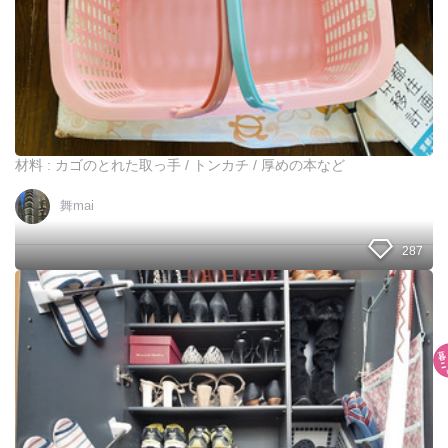
手
が
外
れ
た
ら
！
ま
ず
材料 : カゴのとれた取っ手 / トンカチ / 厚めの本など
は
捨
舞mai
て
な
い
287
で
、
下
試
駄
し
箱
て
の
み
超
て
収
下
納
さ
術
い