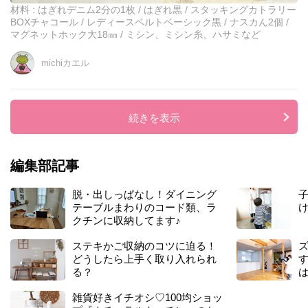
理
材料 : はぎれデニム2分の1枚 / はぎれ黒 / スタッキングカトラリー
想
BOXチャコール / レディースベルトベーシック黒 / ナスカん2個 /
の
マグネットホック大18㎜ / ミシン、ミシン糸、ハサミなど
シ
ョ
michiカエル
ル
ダ
ー
バ
続きを表示
ッ
グ
♡
編集部記事
脱・出しっぱなし！ダイニング
テーブルまわりのコード類、ラ
クチンに収納してます♪
ステキかご収納のコツに迫る！
ズ
どうしたら上手く取り入れられ
る？
雑貨好きイチオシ♡100均ショッ