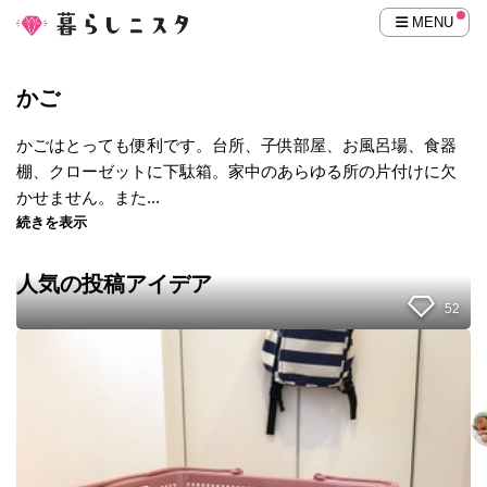
MENU
かご
かごはとっても便利です。台所、子供部屋、お風呂場、食器
棚、クローゼットに下駄箱。家中のあらゆる所の片付けに欠
かせません。また...
続きを表示
人気の投稿アイデア
52
【
超
便
利
！
】
イ