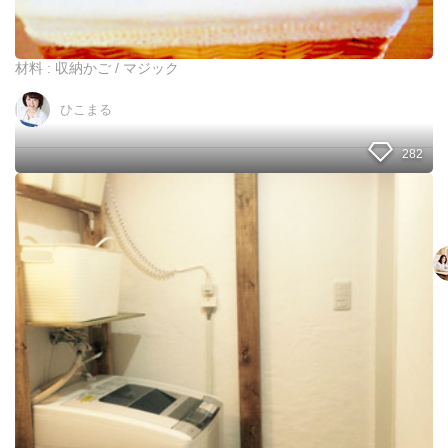
、
私
の
レ
材料 : 収納かご / マジック
ジ
袋
ひこまる
収
納
！
282
狭
く
て
使
い
勝
手
の
悪
い
洗
面
室