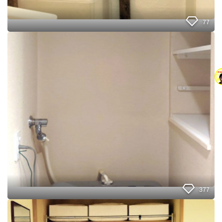
を
D
I
77
Y
☆
【
リ
洗
フ
濯
ォ
機
ー
上
ム
の
収
納
】
お
風
呂
の
フ
タ
こ
377
ん
な
3
使