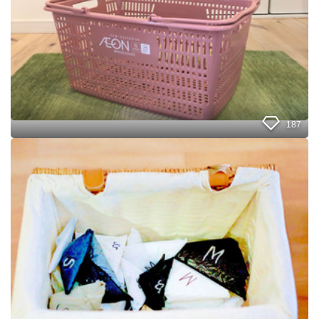
オ
ン
の
マ
イ
バ
ス
ケ
ッ
187
ト
を
レ
購
ジ
入
袋
し
の
て
三
み
角
た
折
り
の
仕
方
と