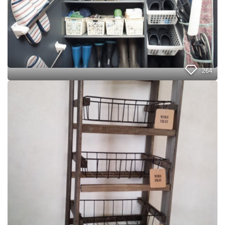
：
デ
ッ
ド
ス
ペ
ー
ス
264
ゼ
ロ
キ
の
ャ
空
ン
間
ド
に
ゥ
！
の
新
商
品
で
ラ
ッ
ク
の