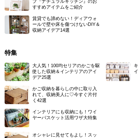
プ『ナチュラルキッチン』のお
すすめアイテムをご紹介
賃貸でも諦めない！ディアウォ
ールで壁や床を傷つけないDIY＆
収納アイデア14選
特集
大人気！100均セリアのかごを駆
キ
使した収納＆インテリアのアイ
デア25選
かご収納を暮らしの中に取り入
れて、収納美人に♡今すぐ片付
く42選
インテリアにも収納にも！ワイ
ヤーバスケット活用ワザ大特集
オシャレに見せてもよし！スッ