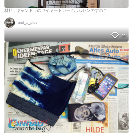
完
成
材料 : キャンドゥのワイヤートレー / ホムセンのすのこ
and_a_plus
39
オ
ー
ル
1
0
0
均
!
私
が
使
い
や
す
い