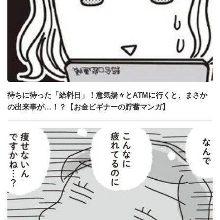
待ちに待った「給料日」！意気揚々とATMに行くと、まさか
の出来事が…！？【お金ビギナーの貯蓄マンガ】