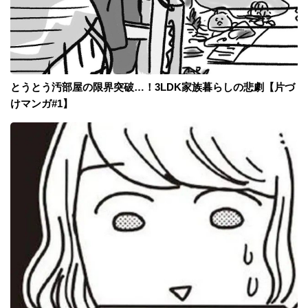
とうとう汚部屋の限界突破…！3LDK家族暮らしの悲劇【片づ
けマンガ#1】