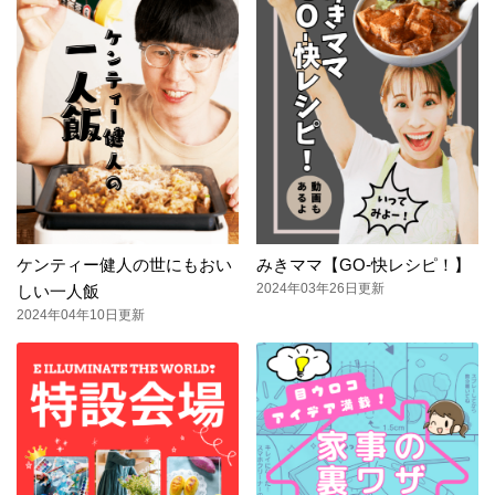
ケンティー健人の世にもおい
みきママ【GO-快レシピ！】
2024年03年26日更新
しい一人飯
2024年04年10日更新