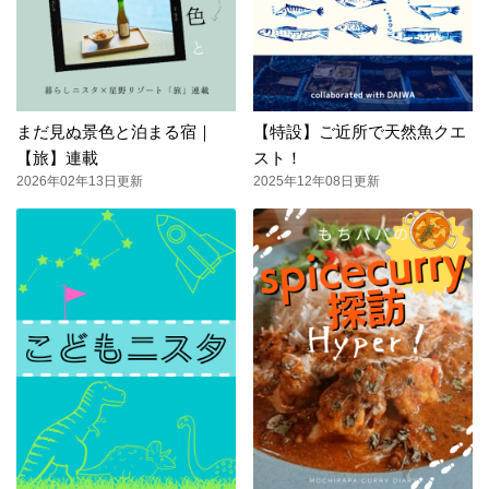
まだ見ぬ景色と泊まる宿｜
【特設】ご近所で天然魚クエ
【旅】連載
スト！
2026年02年13日更新
2025年12年08日更新