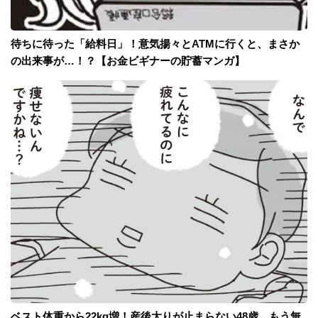
待ちに待った「給料日」！意気揚々とATMに行くと、まさか
の出来事が…！？【お金ビギナーの貯蓄マンガ】
ベスト体重から22kg増！産後太りが止まらない48歳。もう無