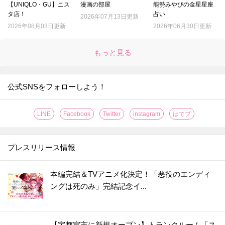
【UNIQLO・GU】ニス
漫画の部屋
能勢みやびの金星星座
タ店！
占い
2026年07月13日更新
2026年08月03日更新
2026年06月30日更新
もっと見る
公式SNSをフォローしよう！
LINE
Facebook
Twitter
instagram
はてブ
プレスリリース情報
本編完結＆TVアニメ化決定！「悪役のエンディ
ングは死のみ」完結記念イ...
【宇都宮市に新規オープン】トランクルーム「ス