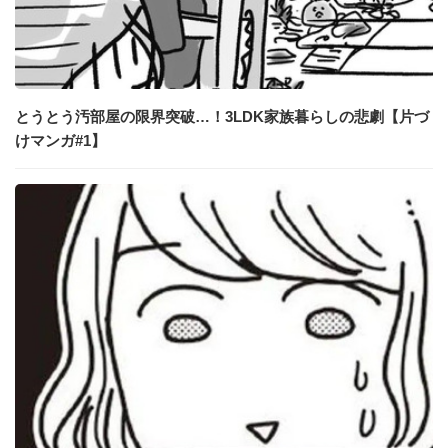
とうとう汚部屋の限界突破…！3LDK家族暮らしの悲劇【片づ
けマンガ#1】