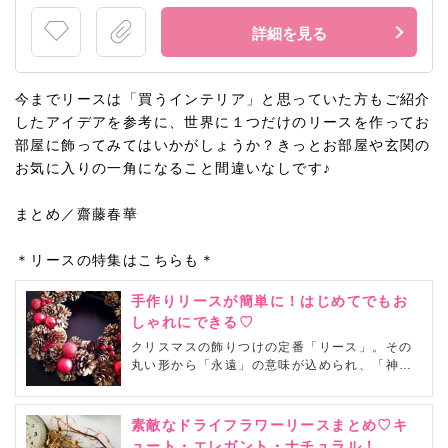
詳細を見る
今までリースは「買うインテリア」と思っていた方もご紹介
したアイデアを参考に、世界に１つだけのリースを作ってお
部屋に飾ってみてはいかがしょうか？きっとお部屋や玄関の
お気に入りの一角になること間違いなしです♪
まとめ／齋藤春華
＊リースの特集はこちらも＊
手作りリースが簡単に！はじめてでもお
しゃれにできる♡
クリスマスの飾りつけの定番「リース」。その
丸い形から「永遠」の意味が込められ、「神の
愛」とも解釈されています。「魔除け」の意味
もあるリースは、日本でいう「しめ縄」と役割
が似ていますね。市販のものだとなかなか高額
素敵なドライフラワーリースまとめ♡キ
になってしまうリースですが、コストをかけず
ュート・エレガント・ナチュラル！