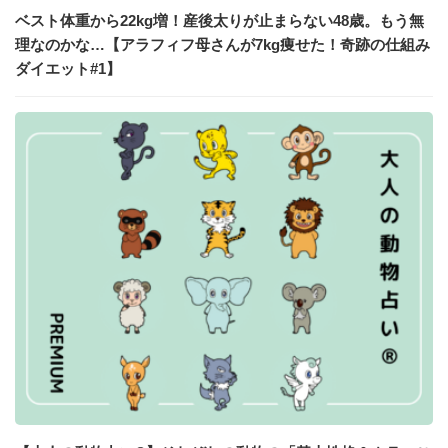
ベスト体重から22kg増！産後太りが止まらない48歳。もう無
理なのかな…【アラフィフ母さんが7kg痩せた！奇跡の仕組み
ダイエット#1】