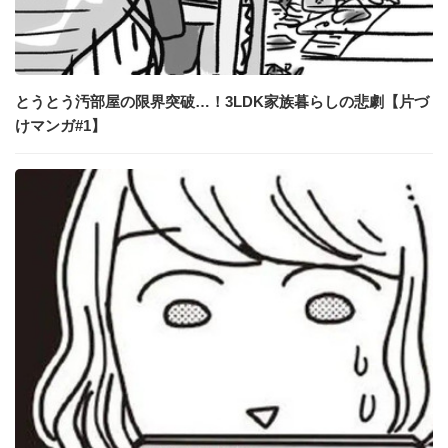
とうとう汚部屋の限界突破…！3LDK家族暮らしの悲劇【片づ
けマンガ#1】