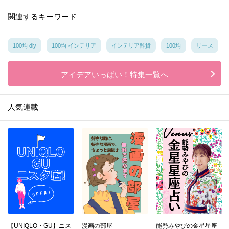
関連するキーワード
100均 diy
100均 インテリア
インテリア雑貨
100均
リース
アイデアいっぱい！特集一覧へ
人気連載
【UNIQLO・GU】ニス
漫画の部屋
能勢みやびの金星星座