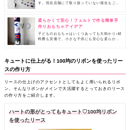
す。現在店舗にて取り扱っていない場合もござ
いますこと、ご了承ください。ハンドメイドの
材料として欠かせないフェルト。使い勝手が良
く、温かみのある質感が人気のヒミツです。セ
柔らかくて安心！フェルトで作る簡単手
リアなどの100均でも色々な種類のフェルトが
作りおもちゃアイデア
購入できるので、様々な作品づくりに活かし
子どものおもちゃはいくつあっても大助かり♪材
て...
料費も安価で、小さな子供にも安心な柔らか素
材のフェルトのおもちゃは、手軽に沢山作れま
す。100均でも様々な色のフェルトが販売され
ていますので、育児の合間にチャレンジしてみ
ませんか?
キュートに仕上がる！100均のリボンを使ったリー
スの作り方
リースの仕上げのアクセントとしてもよく用いられるリボ
ン。そんなリボンがメインで大活躍するとっておきのリース
の作り方をご紹介します。
ハートの形がとってもキュート♡100均リボン
を使ったリース