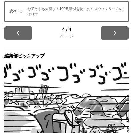
お子さまも大喜び！100均素材を使ったハロウィンリースの
作り方
4
/
6
ページ
編集部ピックアップ