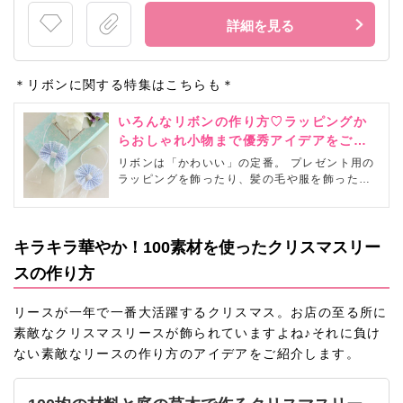
詳細を見る
＊リボンに関する特集はこちらも＊
いろんなリボンの作り方♡ラッピングか
らおしゃれ小物まで優秀アイデアをご紹
介
リボンは「かわいい」の定番。 プレゼント用の
ラッピングを飾ったり、髪の毛や服を飾ったり
と、毎日の生活のさまざまな場面でリボンを利
用している方は多いのではないでしょうか。こ
こでは、リボンを主役に手づくりできる多彩な
小物アイテムをご紹介します♪
キラキラ華やか！100素材を使ったクリスマスリー
スの作り方
リースが一年で一番大活躍するクリスマス。お店の至る所に
素敵なクリスマスリースが飾られていますよね♪それに負け
ない素敵なリースの作り方のアイデアをご紹介します。