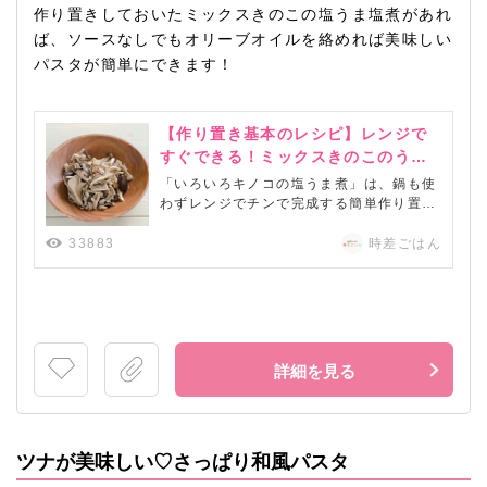
作り置きしておいたミックスきのこの塩うま塩煮があれ
ば、ソースなしでもオリーブオイルを絡めれば美味しい
パスタが簡単にできます！
【作り置き基本のレシピ】レンジで
すぐできる！ミックスきのこのうま
塩煮
「いろいろキノコの塩うま煮」は、鍋も使
わずレンジでチンで完成する簡単作り置き
レシピです。しっかり味のついたきのこ
は、ご飯に混ぜたり、トッピングに使った
33883
時差ごはん
り、いろいろな用途で使えます！ 和風も
洋風もイケますし、お酒のおつまみにも。
保存容器に詰めたきのこを会社にもってい
き、コンビニで買ったパンやサラ...
詳細を見る
ツナが美味しい♡さっぱり和風パスタ