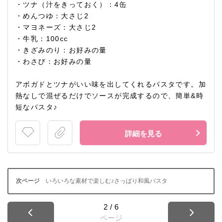
・ツナ（汁をきっておく）：4缶
・めんつゆ：大さじ2
・マヨネーズ：大さじ2
・牛乳：100cc
・きざみのり：お好みの量
・わさび：お好みの量
アボガドとツナがいい味を出してくれるパスタです。加
熱なしで混ぜるだけでソースが完成するので、簡単&時
短なパスタ♪
詳細を見る
いろいろな素材で楽しむ♪さっぱり和風パスタ
2
/
6
ページ