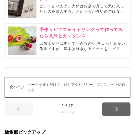
になる。そんなハンドメイドピアスの作り方...
ピアスといえば、大体はお店で探して気に入っ
たものを購入する、という人が多いのではない
でしょうか？とはいえ、なかなかお気に入りの
デザインが見つからずに、お店を転々とした経
験もあるのでは？そんなときは、手作りのピア
手作りピアス＆イヤリングって作ってみ
スに挑戦してみてはいかがでしょうか。
たら意外とカンタン♡
出来上がりはすべて一点もの♡ ちょっと細かい
作業ですが、基本は好きなアイテムを、ピアス
やイヤリングのパーツに組み合わせるだけ。達
人のアイデアを参考に、プチプラで、かわいい
夏向きピアスをじゃんじゃん作ってください
ね。
パーツを通すだけの手作りアクセサリー ブレスレットの作
り方
1
/
10
ページ
編集部ピックアップ