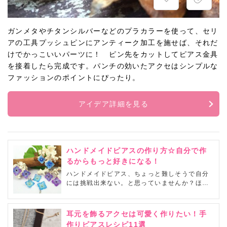
ガンメタやチタンシルバーなどのプラカラーを使って、セリ
アの工具プッシュピンにアンティーク加工を施せば、それだ
けでかっこいいパーツに！ ピン先をカットしてピアス金具
を接着したら完成です。パンチの効いたアクセはシンプルな
ファッションのポイントにぴったり。
アイデア詳細を見る
ハンドメイドピアスの作り方☆自分で作
るからもっと好きになる！
ハンドメイドピアス、ちょっと難しそうで自分
には挑戦出来ない。と思っていませんか？ほん
の少しのアイデアで自分だけのオリジナルピア
スを作る事が出来るんです。100均にピアスを
作れる材料がたくさん揃っているので、手軽に
耳元を飾るアクセは可愛く作りたい！手
挑戦できますよ。可愛くて、きっとお気に入り
作りピアスレシピ11選