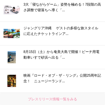
3大「寝ながらゲーム」姿勢を極める！7段階の高
さ調整で寝落ちへ導く「...
ジャングリア沖縄 ゲストの多様な旅スタイル
に応えたチケットラインア...
8月15日（土）から奄美大島で開催！ビーチ用電
動車いすで砂浜へ出る「...
映画『ロード・オブ・ザ・リング』公開25周年記
念！ ニュージーランド...
プレスリリース情報一覧をみる