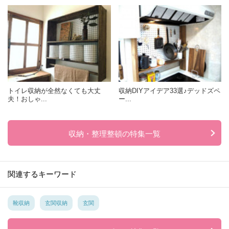
トイレ収納が全然なくても大丈
収納DIYアイデア33選♪デッドズペ
夫！おしゃ...
ー...
収納・整理整頓の特集一覧
関連するキーワード
靴収納
玄関収納
玄関