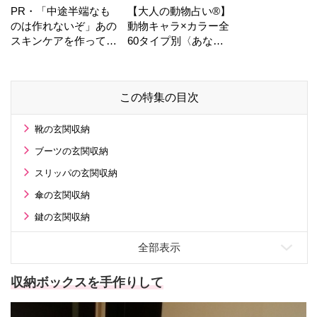
PR・「中途半端なも
【大人の動物占い®】
のは作れないぞ」あの
動物キャラ×カラー全
スキンケアを作ってい
60タイプ別〈あなた
る工場の舞台裏！
の運勢〉は？
この特集の目次
靴の玄関収納
ブーツの玄関収納
スリッパの玄関収納
傘の玄関収納
鍵の玄関収納
収納ボックスを手作りして