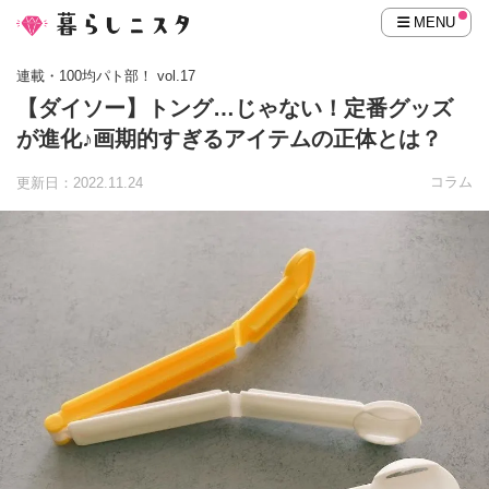
MENU
連載・100均パト部！ vol.17
【ダイソー】トング…じゃない！定番グッズ
が進化♪画期的すぎるアイテムの正体とは？
コラム
更新日：2022.11.24