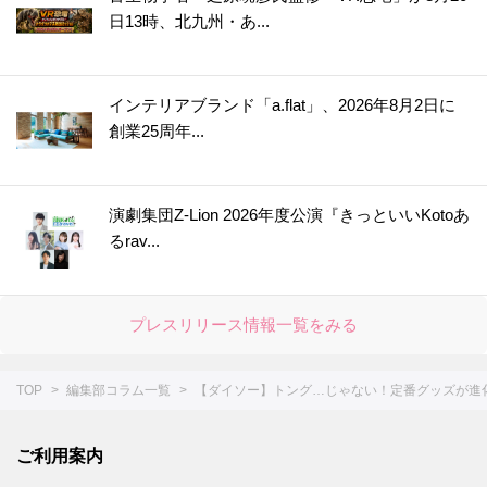
日13時、北九州・あ...
44.
【ダイソー】一見ただの白い紐なのに！？まさかの「推し活」で活躍する便利グッズ♡さて、どう使う？
45.
【ダイソー】ありそうでなかった！作り置きが劇的にラクになる薄い円盤の正体は？
46.
【セリア】細かい作業がスイスイな感動級の便利グッズ！SNS大バズりも納得だ～
インテリアブランド「a.flat」、2026年8月2日に
47.
【キャン★ドゥ】ただのケースじゃない！かゆいところに手が届く仕掛けがスゴい便利アイテム
創業25周年...
48.
今すぐ欲しい☆【ダイソー】スティックのりじゃありません！花粉の季節に活躍しそうな便利グッズ
49.
すぐ買いに行くー！！【セリア】調理中のイラッ…から一瞬で解き放たれます♡かわいい上に使えるキッチングッズ降臨♪
演劇集団Z-Lion 2026年度公演『きっといいKotoあ
50.
【ダイソー】紙のサメ、子どものシールじゃないんだな～☆実は予想を超えてくる機能的なアイテムでした！
るrav...
51.
超コンパクトな新形態キターーー－♡【ダイソー】毎日使う消耗品のモヤッてた収納問題も解決しました
52.
【ダイソー】一体なに？謎すぎるアイテムは不器用さんにもってこいのオシャレグッズだった！
プレスリリース情報一覧をみる
53.
【セリア】ネコ形はただのデザインじゃなかった！かわいい上に働き者♡家じゅうで大活躍してくれます♪
54.
【ダイソー】いろんな形の凸凹がミソ！メイクする人のわずらわしい作業がラクになる便利グッズです
TOP
編集部コラム一覧
【ダイソー】トング…じゃない！定番グッズが進
55.
【セリア】狭いキッチンで威力を発揮！意外と場所を取る作業がすっきりラクチンに♪
56.
【キャンドゥ】超ビッグサイズのシャワーキャップ！？実は冬中大活躍したアイテムを守ってくれる便利グッズだった！
ご利用案内
57.
【セリア】シンプルな長方形だけど…実は、美容好き女子にうれしい！あちこちで大活躍する長方形の正体とは？