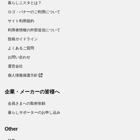
58.
【ダイソー】550円だけど即買い♡コンパクトさについ2度見しちゃうお出かけのマストアイテム！
暮らしニスタとは？
59.
【ダイソー】謎のドアの正体とは？かわいいオブジェと見せかけて、実用的なグッズです！
ロゴ・バナーのご利用について
サイト利用規約
60.
【ダイソー】インパクト大な謎グッズ、一体なに？女性のおしゃれを陰で支えるスグレモノでした！
利用者情報の外部送信について
61.
【ダイソー】不思議な形のラック？実は悩み多き場所の収納力が2倍になる便利アイテムです！
投稿ガイドライン
62.
【キャンドゥ】え！？用途がレア＆面白すぎ！おなじみの節約食材が華麗なる変身をとげるアイデアグッズです♡
よくあるご質問
63.
【ダイソー】110円でホントにいいの！？ただのペンじゃない！コンパクトなのに頼りになる1本♡
お問い合わせ
64.
【キャン★ドゥ】こいのぼり？じゃないよ！こう見えて頼りになる防犯グッズなんです！
運営会社
65.
【キャンドゥ】子ども向けシールじゃないんです～！！家事の「ちょい面倒」を解消する便利グッズだけど、ちょっと切なくなるかも！？
個人情報保護方針
66.
【セリア】ママ世代必見！小さすぎるケースだけど「出しっぱなし癖」をブロックする便利グッズ
67.
【ダイソー】なんで今までなかったの！？デスクでもキッチンでも謎の形が煩わしい作業を簡単にしてくれるよ♡
企業・メーカーの皆様へ
68.
【キャン★ドゥ】330円でも破格！喉から手が出るほど欲しい女性続出のカチューシャの正体は！？
会員さまへの取材依頼
69.
【キャン★ドゥ】小さなカプセル、お薬やサプリじゃないよ。もたつき解消！一度使えばもうない時には戻れません！！
暮らしサポーターのお申し込み
70.
【キャンドゥ】謎の白い筆ペン！？かと思いきや、おぉっと驚く意外な使い方の便利グッズ。ほったらかしにしがちな不便を解消♪
71.
【キャン★ドゥ】お風呂時間が快適＆楽しくなっちゃう♪シンプルな形に隠されたアイデアに感激！！
Other
72.
【ダイソー】手のひらサイズの輪っかが感動の発明品！小さいワガママ全部叶いました♡