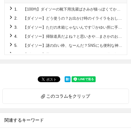
1.
【100均】ダイソーの靴下用洗濯ばさみが猫っぽくてかわいい！
2.
【ダイソー】どう使うの？お出かけ時のイライラをおしゃれに解決しちゃうアイテム！
3.
【ダイソー】ただの木箱じゃないんです♡かゆい所に手が届くクオリティ高すぎの220円アイテム
4.
【ダイソー】掃除道具だよね？と思いきや…まさかのお弁当に使える便利グッズ♡
5.
【ダイソー】謎の白い枠、なーんだ？SNSにも便利な神アイテムです♡
6.
【ダイソー】黒いマステ？…じゃないんです！正体を知れば驚くこと間違いなしの便利アイテム♪
7.
【セリア】箸箱みたいな容器の正体は？旅行のお悩みを解決してくれる便利アイテムでした！
8.
【ダイソー】ニット帽じゃありません！！家でも使えて旅先・帰省先にも持っていきたい便利アイテムです♡
9.
【ダイソー】地味な普通のポーチと見せかけて…家に帰ってからメチャ楽になれる便利グッズだった！
10.
【ダイソー】ファッションアイテムじゃありません！今後ますます使用頻度アップするので早いところゲット♡
このコラムをクリップ
11.
【セリア】ピピピー！雨の日、要注意なモノのストレス解消♡もうなくさない＆盗まれない
12.
【ダイソー】デキる大人が密かに持ち歩く「ふせん」の正体とは？特に冬場に「助かった～」な便利グッズです
13.
【ダイソー】ただのフタじゃない！！ウェットティッシュのプチストレス解消♡ありそうでなかった画期的工夫がスゴい♡
関連するキーワード
14.
【ダイソー】おもちゃみたいな謎パーツ、一体何？実はティータイムのモヤモヤを解決してくれるアイテムでした！