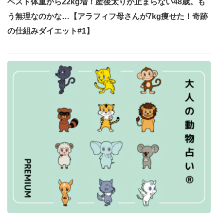
ベスト体重から22kg増！産後太りが止まらない48歳。も
う無理なのかな…【アラフィフ母さんが7kg痩せた！奇跡
の仕組みダイエット#1】