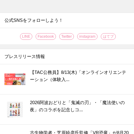
29.
【ダイソー】ブックエンド？じゃない！動きたくないズボラー注目の便利グッズです♡
30.
【セリア】一体どう使うの？もう騙されない！ちっちゃいけれど頼りになるスグレモノです
31.
【ダイソー】黒いプレートに謎の切り込み？！なくしやすいモノの置き場所など幅広く使える便利アイテムなんです♪
公式SNSをフォローしよう！
32.
【ダイソー】まるで魔法の棒！年末、断捨離してフリマアプリで売りたいときに大助かり♡
LINE
Facebook
Twitter
instagram
はてブ
33.
【ダイソー】何度も洗って使えるラベルシールが便利すぎ！！食品ロスがみるみる減っていく優秀グッズ
34.
【キャン★ドゥ】スゴい棒が登場！！キッチンのよくあるイライラが一発解決☆
プレスリリース情報
35.
【ダイソー】洗濯バサミじゃありません！調理中の“地味にイラッ”を解消＆狭いキッチンで役立つ便利グッズ
36.
【ダイソー】知恵の輪？じゃない！アウターの置きっぱなし癖をやめたい人におすすめの便利グッズ
【TAC公務員】8/13(木)「オンラインオリエンテ
37.
【ダイソー】こう見えてキッチングッズ！使いやすい＆収納しやすいポイントがいっぱいで優秀すぎやしませんか！
ーション（体験入...
38.
【ダイソー】謎のケース、何を入れる？甘い派にもごはん派にもうれしいアイテムです！
39.
【キャンドゥ】もう失敗しません！1分20秒でいつもの料理を格上げする便利アイテム
2026阿波おどりと「鬼滅の刃」・「魔法使いの
40.
【ダイソー】キャンプグッズらしいけど謎すぎるでしょ、この形！実は、ふだんから大活躍のマルチアイテムでした♪
夜」のコラボを記念しコ...
41.
【キャンドゥ】シリコーンの丸いヤツ、220円じゃ普通は買えない！？即買い決定の狭いキッチンで役立つアイテム
42.
【ダイソー】知らないうちに倒れててイラッ…からも解放！掃除用具をラクチン収納できる超便利アイテム♪
43.
【セリア】ただのマスカラじゃない！進化したアイテムで“脱！老け見え”にもお役立ち♪
古生物学者・芝原暁彦氏監修「VR恐竜」が8月20