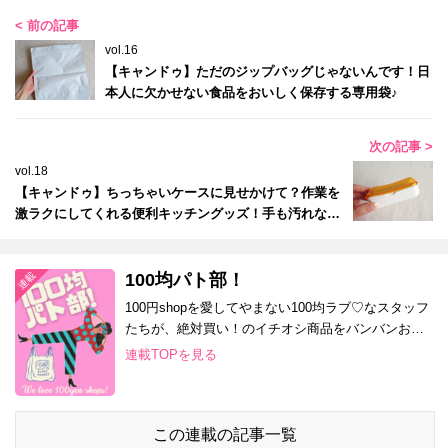
< 前の記事
vol.16
【キャンドゥ】ただのジップバッグじゃないんです！日
本人に欠かせない食品をおいしく保存する専用袋♪
次の記事 >
vol.18
【キャンドゥ】ちっちゃいケースに見せかけて？作業を
激ラクにしてくれる便利キッチングッズ！手も汚れない
♡
100均パト部！
100円shopを愛してやまない100均ラブ♡なスタッフ
たちが、絶対買い！のイチオシ商品をバンバンお届
け！
連載TOPを見る
この連載の記事一覧