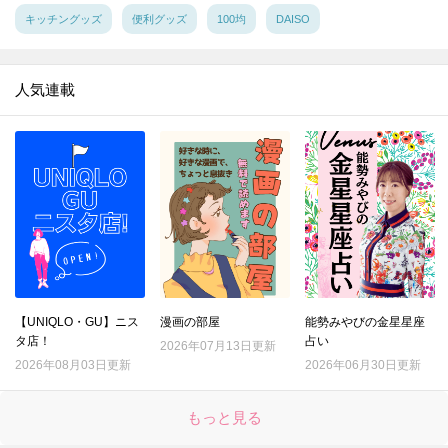
15.
【ダイソー】まさかCDプレイヤー…!?謎の円形アイテム、550円で買えるなんて驚き～!!なスグレモノです
キッチングッズ
便利グッズ
100均
DAISO
16.
【キャンドゥ】ただのジップバッグじゃないんです！日本人に欠かせない食品をおいしく保存する専用袋♪
17.
【ダイソー】トング…じゃない！定番グッズが進化♪画期的すぎるアイテムの正体とは？
人気連載
18.
【キャンドゥ】ちっちゃいケースに見せかけて？作業を激ラクにしてくれる便利キッチングッズ！手も汚れない♡
19.
【ダイソー】このクオリティで110円とはありがたや～。防災用に買ったのに…むしろ日ごろの家事で引っ張りだこです！！
20.
【ダイソー】ステンレスの棒…一体何!? 330円だけど買う価値アリな今流行りのお役立ちアイテム♪
21.
【ダイソー】手芸道具じゃない！謎のマジックテープ、現代人の時短に役立つ地味スゴグッズだった♪
22.
【セリア】この冬、すでに争奪戦！？盛れる高見えパールアクセ♡不器用さんも失敗しない簡単アレンジも紹介
23.
【セリア】たった3cmの黒いパーツですが…何かと物騒な年末にも役立つ頼もしいアイテムです！！
24.
【ダイソー】謎の袋、実は女性の「困った！」を解決するスゴいヤツ♡年末年始のお呼ばれや旅行もこれで安心♪
【UNIQLO・GU】ニス
漫画の部屋
能勢みやびの金星星座
25.
【キャンドゥ】ここまでコンパクトになるとは！！収納ラクチンな便利グッズはキッチンでもアウトドアでも使える万能アイテムです♪
タ店！
占い
2026年07月13日更新
26.
【ダイソー】謎のオブジェ？実は、“姿勢がよくなっちゃうかも”なスグレモノ便利グッズ♪
2026年08月03日更新
2026年06月30日更新
27.
【セリア】ネコ耳でほっこり♡意外な使い方で、やりたくない家事の効率も上がりますよ！
もっと見る
28.
【セリア】さらば生活感！！暮らしの消耗品をスマートに見せる＆めっちゃ使いやすくする一石二鳥グッズ