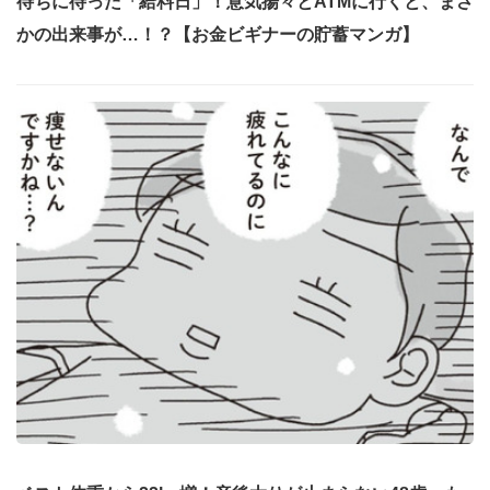
待ちに待った「給料日」！意気揚々とATMに行くと、まさ
かの出来事が…！？【お金ビギナーの貯蓄マンガ】