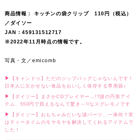
商品情報： キッチンの袋クリップ 110円（税込）
／ダイソー
JAN：459131512717
※2022年11月時点の情報です。
写真・文／emicomb
【キャンドゥ】ただのジップバッグじゃないんです！
日本人に欠かせない食品をおいしく保存する専用袋♪
【ダイソー】まさかCDプレイヤー…!?謎の円形アイ
テム、550円で買えるなんて驚き～!!なスグレモノです
【ダイソー】おもちゃみたいな謎パーツ、一体何？実
はティータイムのモヤモヤを解決してくれるアイテムで
した！