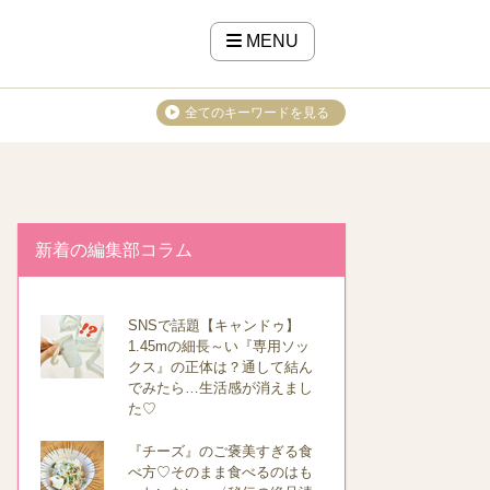
MENU
全てのキーワードを見る
新着の編集部コラム
SNSで話題【キャンドゥ】
1.45mの細長～い『専用ソッ
クス』の正体は？通して結ん
でみたら…生活感が消えまし
た♡
『チーズ』のご褒美すぎる食
べ方♡そのまま食べるのはも