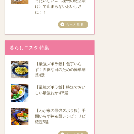
ったいない→〈秘伝の絶品漬
け〉で止まらないおいしさ
に！！
もっと見る
暮らしニスタ 特集
【最強ズボラ飯】包丁いら
ず！面倒な日のための簡単副
菜4選
【最強ズボラ飯】時短でおい
しい最強おかず5選
【わが家の最強ズボラ飯】手
間いらず丼＆麺レシピ！リピ
確定5選