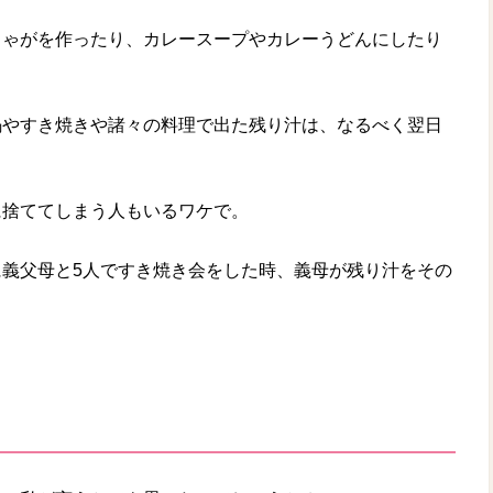
じゃがを作ったり、カレースープやカレーうどんにしたり
鍋やすき焼きや諸々の料理で出た残り汁は、なるべく翌日
。
に捨ててしまう人もいるワケで。
義父母と5人ですき焼き会をした時、義母が残り汁をその
！