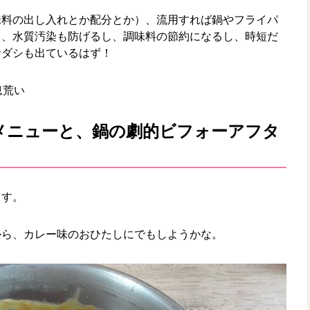
味料の出し入れとか配分とか）、流用すれば鍋やフライパ
し、水質汚染も防げるし、調味料の節約になるし、時短だ
おダシも出ているはず！
息荒い
メニューと、鍋の劇的ビフォーアフタ
ます。
から、カレー味のおひたしにでもしようかな。