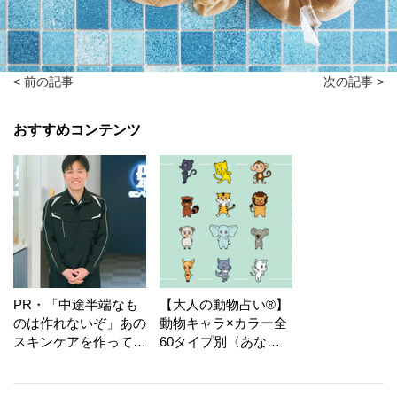
< 前の記事
次の記事 >
おすすめコンテンツ
PR・「中途半端なも
【大人の動物占い®】
のは作れないぞ」あの
動物キャラ×カラー全
スキンケアを作ってい
60タイプ別〈あなた
る工場の舞台裏！
の運勢〉は？