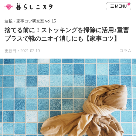
MENU
連載・家事コツ研究室 vol.15
捨てる前に！ストッキングを掃除に活用♪重曹
プラスで靴のニオイ消しにも【家事コツ】
コラム
更新日：2021.02.19