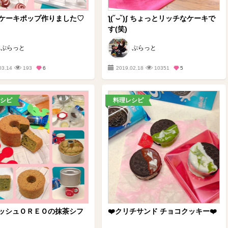
˘)ʃ ケーキポップ作りました♡
ƪ(˘⌣˘)ʃ ちょっとリッチなケーキで
す(笑)
ぷらっと
ぷらっと
03.14
193
6
2019.02.18
10351
5
シピ
料理レシピ
ラッシュＯＲＥＯの抹茶シフ
❤️クリチサンド チョコクッキー❤️