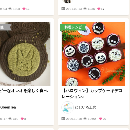
06.03
1808
13
2021.02.13
4936
17
他
料理レシピ
ピーなオレオを楽しく食べ
【ハロウィン】カップケーキデコ
レーション♪
GreenTea
にじいろ工房
01.17
410
8
2020.10.18
10655
20