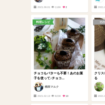
2021.09.01
1166
2
2021.
料理レシピ
その
チョコもバターも不要！あのお菓
クリス
子を使って♪チョコ...
る
桃咲マルク
2021.02.13
8238
10
2021.