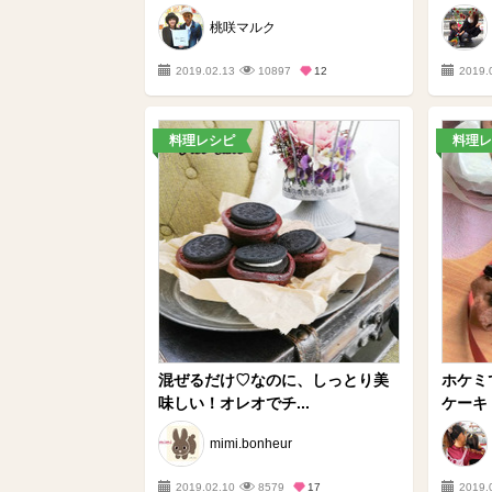
桃咲マルク
2019.02.13
10897
12
2019.
料理レシピ
料理レ
混ぜるだけ♡なのに、しっとり美
ホケミ
味しい！オレオでチ...
ケーキ
mimi.bonheur
2019.02.10
8579
17
2019.