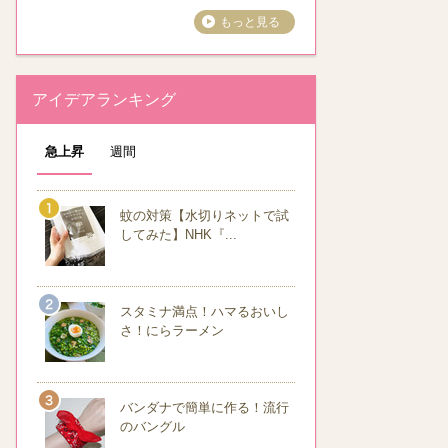
もっと見る
アイデアランキング
急上昇
週間
蚊の対策【水切りネットで試
してみた】NHK『...
スタミナ満点！ハマるおいし
さ！にらラーメン
バンダナで簡単に作る！流行
のバングル