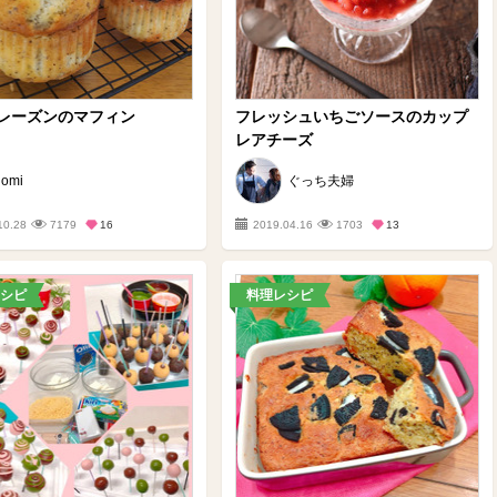
レーズンのマフィン
フレッシュいちごソースのカップ
レアチーズ
omi
ぐっち夫婦
10.28
7179
16
2019.04.16
1703
13
シピ
料理レシピ