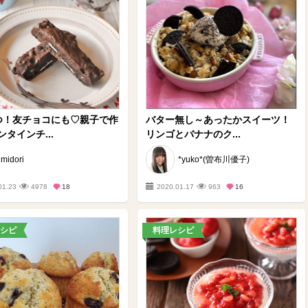
つ！友チョコにも♡親子で作
バター無し～あったかスイーツ！
タインチ...
リンゴとバナナのク...
midori
*yuko*(曽布川優子)
01.23
4978
18
2020.01.17
963
16
シピ
料理レシピ