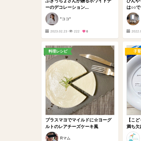
ぶきっちょさんが贈るホワイトデ
ひんや
ーのデコレーション...
は○○
*ココ*
2023.02.23
222
6
2022.
料理レシピ
子育
プラスマヨでマイルドに☆ヨーグ
【こど
ルトのレアチーズケーキ風
満ち欠
Rマム