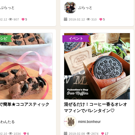
ぷらっと
ぷらっと
02.12
907
5
2019.02.12
310
5
シピ
イベント
で簡単★ココアスティック
混ぜるだけ！コーヒー香るオレオ
マフィンでバレンタイン♡
わんたる
mimi.bonheur
02.10
1034
6
2019.02.08
2674
17