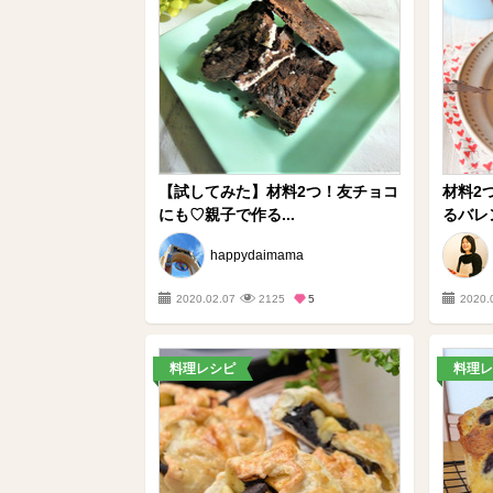
【試してみた】材料2つ！友チョコ
材料2
にも♡親子で作る...
るバレン
happydaimama
2020.02.07
2125
5
2020.
料理レシピ
料理レ