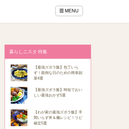
MENU
暮らしニスタ 特集
【最強ズボラ飯】包丁いら
ず！面倒な日のための簡単副
菜4選
【最強ズボラ飯】時短でおい
しい最強おかず5選
【わが家の最強ズボラ飯】手
間いらず丼＆麺レシピ！リピ
確定5選