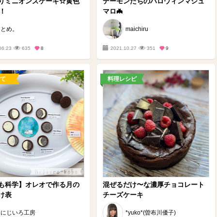
りミニオンズケーキ☆黄色
デーモンたちのハロウィンマシュ
で！
マロ🦇
とめ。
maichiru
06.23
635
8
2021.10.27
351
9
て
料理レシピ
も科学】オレオで作る月の
混ぜるだけ〜な濃厚チョコレート
け表
チーズケーキ
にじいろ工房
*yuko*(曽布川優子)