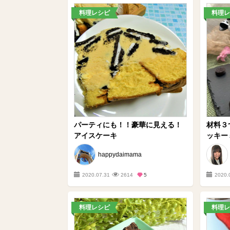
料理レシピ
料理レ
パーティにも！！豪華に見える！
材料３
アイスケーキ
ッキー
happydaimama
2020.07.31
2614
5
2020.
料理レシピ
料理レ