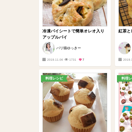
冷凍パイシートで簡単オレオ入り
紅茶と
アップルパイ
バリ猫ゆっきー
2019.11.06
1731
7
2019.
料理レシピ
料理レ