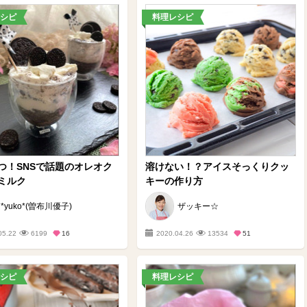
シピ
料理レシピ
つ！SNSで話題のオレオク
溶けない！？アイスそっくりクッ
ミルク
キーの作り方
*yuko*(曽布川優子)
ザッキー☆
05.22
6199
16
2020.04.26
13534
51
シピ
料理レシピ