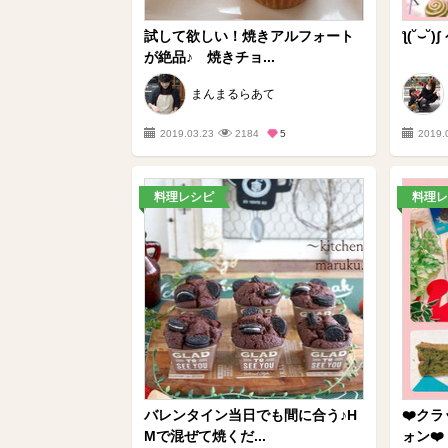
試して欲しい！焼きアルフォート
ƪ(˘⌣
が絶品♪ 焼きチョ...
まんまるらあて
2019.03.23
2184
5
2019.
料理レシピ
料理レ
バレンタイン当日でも間に合う♪H
❤️ク
Mで混ぜて焼くだ...
ォン❤️