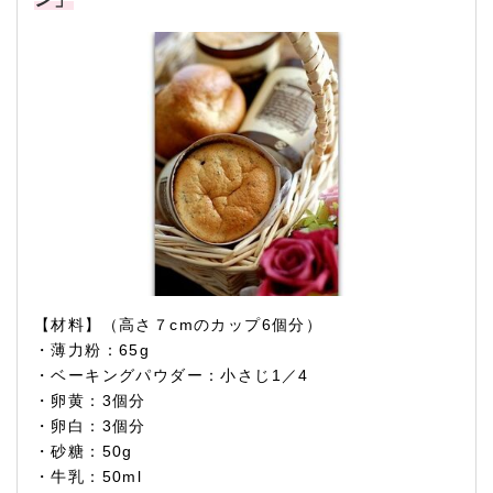
【材料】（高さ７cmのカップ6個分）
・薄力粉：65g
・ベーキングパウダー：小さじ1／4
・卵黄：3個分
・卵白：3個分
・砂糖：50g
・牛乳：50ml