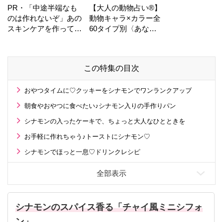
PR・「中途半端なも
【大人の動物占い®】
のは作れないぞ」あの
動物キャラ×カラー全
スキンケアを作ってい
60タイプ別〈あなた
る工場の舞台裏！
の運勢〉は？
この特集の目次
おやつタイムに♡クッキーをシナモンでワンランクアップ
朝食やおやつに食べたい♪シナモン入りの手作りパン
シナモンの入ったケーキで、ちょっと大人なひとときを
お手軽に作れちゃう♪トーストにシナモン♡
シナモンでほっと一息♡ドリンクレシピ
シナモンのスパイス香る「チャイ風ミニシフォ
ン」