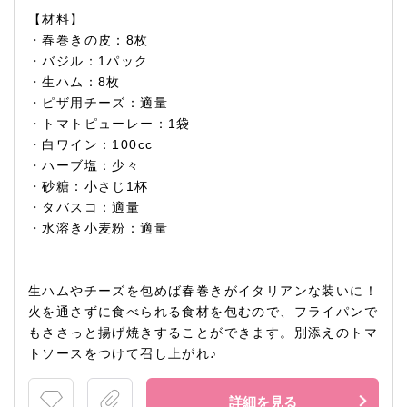
【材料】
・春巻きの皮：8枚
・バジル：1パック
・生ハム：8枚
・ピザ用チーズ：適量
・トマトピューレー：1袋
・白ワイン：100cc
・ハーブ塩：少々
・砂糖：小さじ1杯
・タバスコ：適量
・水溶き小麦粉：適量
生ハムやチーズを包めば春巻きがイタリアンな装いに！
火を通さずに食べられる食材を包むので、フライパンで
もささっと揚げ焼きすることができます。別添えのトマ
トソースをつけて召し上がれ♪
詳細を見る