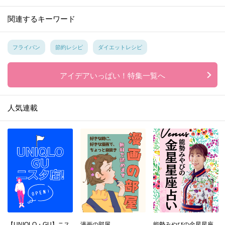
関連するキーワード
フライパン
節約レシピ
ダイエットレシピ
アイデアいっぱい！特集一覧へ
人気連載
【UNIQLO・GU】ニス
漫画の部屋
能勢みやびの金星星座