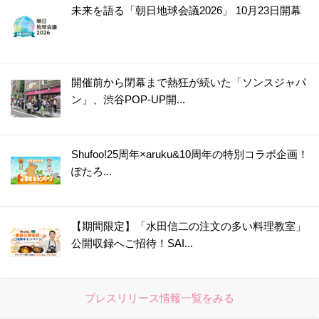
未来を語る「朝日地球会議2026」 10月23日開幕
開催前から閉幕まで熱狂が続いた「ソンスジャパ
ン」、渋谷POP-UP開...
Shufoo!25周年×aruku&10周年の特別コラボ企画！
ぽたろ...
【期間限定】「水田信二の注文の多い料理教室」
公開収録へご招待！SAI...
プレスリリース情報一覧をみる