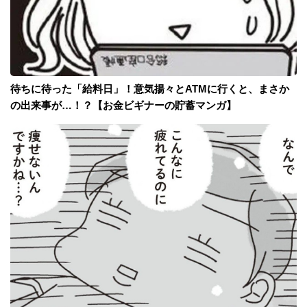
待ちに待った「給料日」！意気揚々とATMに行くと、まさか
の出来事が…！？【お金ビギナーの貯蓄マンガ】