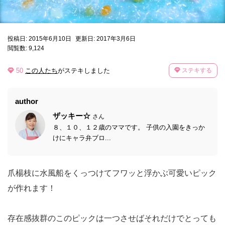
投稿日: 2015年6月10日
更新日: 2017年3月6日
閲覧数: 9,124
50
この人たち
がステキしました
ステキする
author
ザッキー☆
さん
８、１０、１２歳のママです。 子供の入園をきっか
けにキャラ弁ブロ...
爪楊枝に水風船をくっつけてフワッと浮かぶ可愛いピック
が作れます！
存在感抜群のこのピックは一つさせばそれだけでとっても