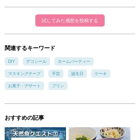
コメントありがとうございます！！（＾０＾）
／ そうですね！ママ会にもちょっとしたアクセ
ントになりますね〜。 うちの子たちが水風船大
試してみた感想を投稿する
好きなのでちょっと拝借してみました。
ひこまる
2015年6月10日 13:36
関連するキーワード
わあ～さすがザッキーさん。またワクワクしちゃ
DIY
デコシール
ホームパーティー
いました。まるでキャンディみたいな色合いでプ
ックリした風船がとってもキュートです☆メルヘ
マスキングテープ
手芸
誕生日
ケーキ
ンで絵本の中から出てきたみたいで大人の私でも
お菓子・デザート
プリン
ときめきます。いつも素敵な作品楽しみです。
ザッキー☆
2015年06月10日 15:02:02
おすすめの記事
コメントありがとうございますヽ(≧▽≦)ﾉ 風船
を膨らませたらパステルカラーだったので、ゼ
リーも色の感じを揃えてみました（＾∀＾）ゞ