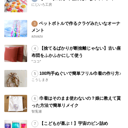
にじいろ工房
ペットボトルで作るクラゲみたいなオーナ
メント
azuazu
【捨てるばかりが断捨離じゃない】古い座
布団をふかふかにして使う
*ココ*
100均手ぬぐいで簡単フリル巾着の作り方♪
こうしまき
巾着はそのまま使わないの？娘に教えて貰
った方法で簡単リメイク
智兎瀬
【こどもが喜ぶ！】宇宙のビン詰め