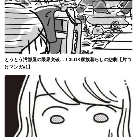
とうとう汚部屋の限界突破…！3LDK家族暮らしの悲劇【片づ
けマンガ#1】