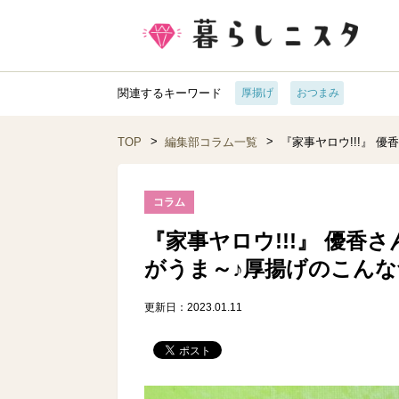
関連するキーワード
厚揚げ
おつまみ
TOP
編集部コラム一覧
『家事ヤロウ!!!』
コラム
『家事ヤロウ!!!』 優
がうま～♪厚揚げのこん
更新日：2023.01.11