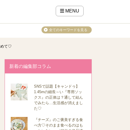
MENU
全てのキーワードを見る
初めて♡
新着の編集部コラム
SNSで話題【キャンドゥ】
1.45mの細長～い『専用ソッ
クス』の正体は？通して結ん
でみたら…生活感が消えまし
た♡
『チーズ』のご褒美すぎる食
べ方♡そのまま食べるのはも