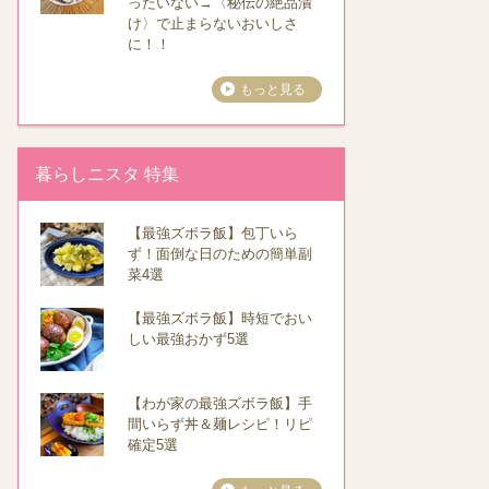
ったいない→〈秘伝の絶品漬
け〉で止まらないおいしさ
に！！
もっと見る
暮らしニスタ 特集
【最強ズボラ飯】包丁いら
ず！面倒な日のための簡単副
菜4選
【最強ズボラ飯】時短でおい
しい最強おかず5選
【わが家の最強ズボラ飯】手
間いらず丼＆麺レシピ！リピ
確定5選