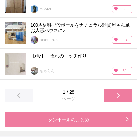
ASAMI
5
100均材料で段ボールをナチュラル雑貨屋さん風
お人形ハウスに♪
aiai*hanko
131
【diy】…憧れのニッチ作り…
ちゃらん
51
1
/
28
ページ
ダンボールのまとめ