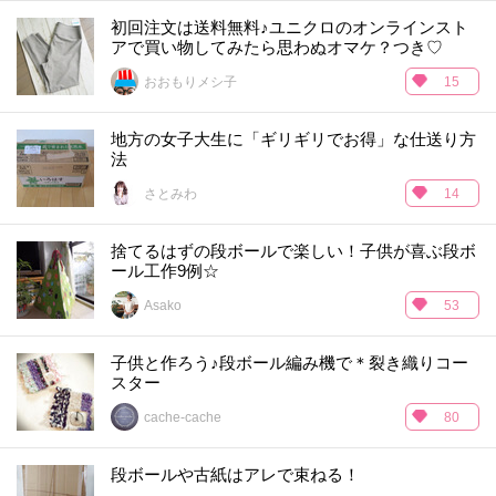
初回注文は送料無料♪ユニクロのオンラインスト
アで買い物してみたら思わぬオマケ？つき♡
おおもりメシ子
15
地方の女子大生に「ギリギリでお得」な仕送り方
法
さとみわ
14
捨てるはずの段ボールで楽しい！子供が喜ぶ段ボ
ール工作9例☆
Asako
53
子供と作ろう♪段ボール編み機で＊裂き織りコー
スター
cache-cache
80
段ボールや古紙はアレで束ねる！