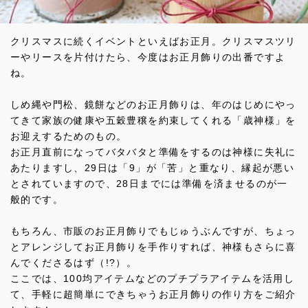
クリスマスに続くイベントといえばお正月。クリスマスツリ
ーやリースを片付けたら、今度はお正月飾りの出番ですよ
ね。
しめ縄や門松、鏡餅などのお正月飾りは、年のはじめにやっ
てきて家族の健康や五穀豊穣を約束してくれる「歳神様」を
お迎えするためのもの。
お正月直前になってバタバタと準備をするのは神様に失礼に
あたりますし、29日は「9」が「苦」と重なり、縁起が悪い
とされていますので、28日までには準備を済ませるのが一
般的です。
もちろん、市販のお正月飾りでもじゅうぶんですが、ちょっ
とアレンジしてお正月飾りを手作りすれば、神様もさらに喜
んでくださるはず（!?）。
ここでは、100均アイテムなどのプチプラアイテムを活用し
て、手軽に超簡単にできちゃうお正月飾りの作り方をご紹介