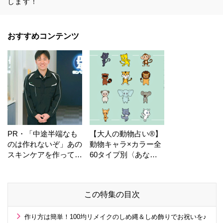
します！
おすすめコンテンツ
PR・「中途半端なも
【大人の動物占い®】
のは作れないぞ」あの
動物キャラ×カラー全
スキンケアを作ってい
60タイプ別〈あなた
る工場の舞台裏！
の運勢〉は？
この特集の目次
作り方は簡単！100均リメイクのしめ縄＆しめ飾りでお祝いを♪