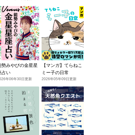
能勢みやびの金星星
【マンガ】てらねこ
座占い
ミー子の日常
026年06年30日更新
2026年05年09日更新