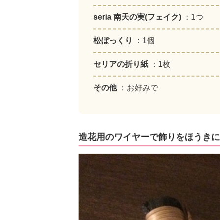
seria 南天の実(フェイク)
：1つ
松ぼっくり
：1個
セリアの折り紙
：1枚
その他
：お好みで
造花用のワイヤーで飾りをほうきに