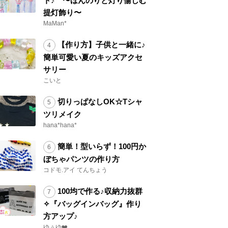
ト♪ 〜ほんのりと灯り愉しむ
提灯飾り〜
MaMan*
【作り方】子供と一緒に♪
簡単可愛い夏のキッズアクセ
サリー
こいと
切りっぱなしOK☆Tシャ
ツリメイク
hana*hana*
簡単！型いらず！100円か
ぼちゃパンツの作り方
コドモ.アイ てんちょう
100均で作る♪収納力抜群
✧『バッグインバッグ』作り
方アップ♪
ゆぅゆ❤️