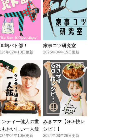
100均パト部！
家事コツ研究室
026年02年10日更新
2025年04年15日更新
ケンティー健人の世
みきママ【GO-快レ
にもおいしい一人飯
シピ！】
024年04年10日更新
2024年03年26日更新