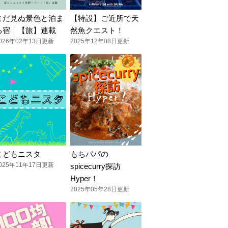
まだ見ぬ景色と泊ま
【特設】ご近所で天
る宿｜【旅】連載
然魚クエスト！
026年02年13日更新
2025年12年08日更新
こどもニスタ
もちパパの
025年11年17日更新
spicecurry探訪
Hyper！
2025年05年28日更新