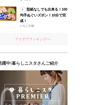
型紙なしでも出来る！100
均手ぬぐいズボン！10分で完
成！
いちご大福
アイデアランキングへ
活躍中!暮らしニスタさんご紹介