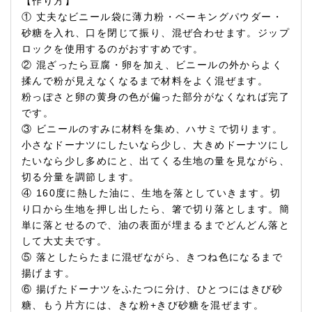
【作り方】
① 丈夫なビニール袋に薄力粉・ベーキングパウダー・
砂糖を入れ、口を閉じて振り、混ぜ合わせます。ジップ
ロックを使用するのがおすすめです。
② 混ざったら豆腐・卵を加え、ビニールの外からよく
揉んで粉が見えなくなるまで材料をよく混ぜます。
粉っぽさと卵の黄身の色が偏った部分がなくなれば完了
です。
③ ビニールのすみに材料を集め、ハサミで切ります。
小さなドーナツにしたいなら少し、大きめドーナツにし
たいなら少し多めにと、出てくる生地の量を見ながら、
切る分量を調節します。
④ 160度に熱した油に、生地を落としていきます。切
り口から生地を押し出したら、箸で切り落とします。簡
単に落とせるので、油の表面が埋まるまでどんどん落と
して大丈夫です。
⑤ 落としたらたまに混ぜながら、きつね色になるまで
揚げます。
⑥ 揚げたドーナツをふたつに分け、ひとつにはきび砂
糖、もう片方には、きな粉+きび砂糖を混ぜます。