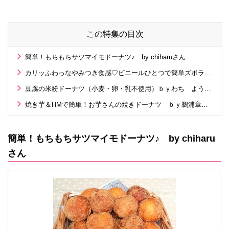
る工場の舞台裏！
の運勢〉は？
この特集の目次
簡単！もちもちサツマイモドーナツ♪ by chiharuさん
カリッふわっなやみつき食感♡ビニールひとつで簡単ズボラドーナツ ｂｙおくやままさみさん
豆腐の米粉ドーナツ（小麦・卵・乳不使用）ｂｙわち ようこさん
焼き芋＆HMで簡単！お芋さんの焼きドーナツ ｂｙ鵜浦章乃さん
簡単！もちもちサツマイモドーナツ♪ by chiharu
さん