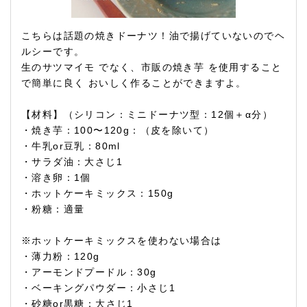
こちらは話題の焼きドーナツ！油で揚げていないのでヘ
ルシーです。
生のサツマイモ でなく、市販の焼き芋 を使用すること
で簡単に良く おいしく作ることができますよ。
【材料】（シリコン：ミニドーナツ型：12個＋α分）
・焼き芋：100〜120g：（皮を除いて）
・牛乳or豆乳：80ml
・サラダ油：大さじ1
・溶き卵：1個
・ホットケーキミックス：150g
・粉糖：適量
※ホットケーキミックスを使わない場合は
・薄力粉：120g
・アーモンドプードル：30g
・ベーキングパウダー：小さじ1
・砂糖or黒糖：大さじ1