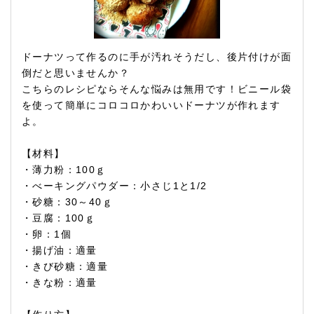
ドーナツって作るのに手が汚れそうだし、後片付けが面
倒だと思いませんか？
こちらのレシピならそんな悩みは無用です！ビニール袋
を使って簡単にコロコロかわいいドーナツが作れます
よ。
【材料】
・薄力粉：100ｇ
・べーキングパウダー：小さじ1と1/2
・砂糖：30～40ｇ
・豆腐：100ｇ
・卵：1個
・揚げ油：適量
・きび砂糖：適量
・きな粉：適量