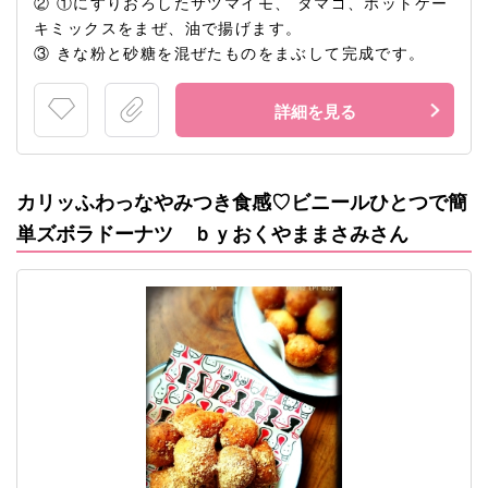
② ①にすりおろしたサツマイモ、 タマゴ、ホットケー
キミックスをまぜ、油で揚げます。
③ きな粉と砂糖を混ぜたものをまぶして完成です。
詳細を見る
カリッふわっなやみつき食感♡ビニールひとつで簡
単ズボラドーナツ ｂｙおくやままさみさん