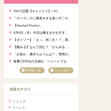
SNSで話題【キャンドゥ】1.45...
『チーズ』のご褒美すぎる食べ方♡そ...
【Standard Product...
8月6日（木）今日は種まきがおすす...
【ダイソー】「えっ、何これ！？」異...
【鑑みる】なんて読む？「かんみる…...
「お前か、鹿水ちゅうんは？」突然の...
食費3万円台の主婦が「ヘトヘトでも...
執筆者一覧
もっと見る
注目カテゴリ
ショップ
イベント