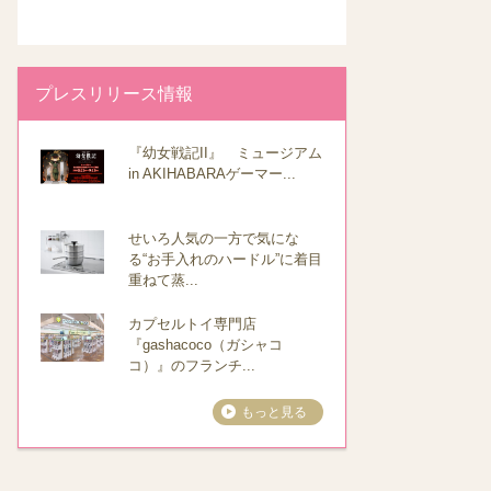
プレスリリース情報
『幼女戦記II』 ミュージアム
in AKIHABARAゲーマー...
せいろ人気の一方で気にな
る“お手入れのハードル”に着目
重ねて蒸...
カプセルトイ専門店
『gashacoco（ガシャコ
コ）』のフランチ...
もっと見る