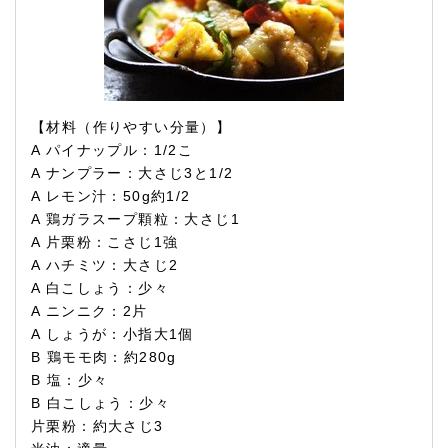
【材料（作りやすい分量）】
A パイナップル：1/2こ
A ナンプラー：大さじ3と1/2
A レモン汁：50g約1/2
A 鶏ガラスープ顆粒：大さじ1
A 片栗粉：こさじ1強
A ハチミツ：大さじ2
A 白こしょう：少々
A ニンニク：2片
A しょうが：小指大1個
B 鶏モモ肉：約280g
B 塩：少々
B 白こしょう：少々
片栗粉：約大さじ3