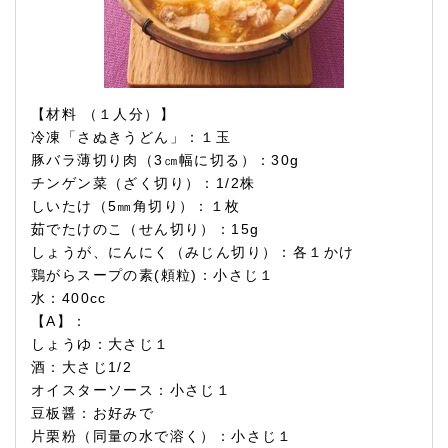
【材料 （１人分）】
冷凍「さぬきうどん」：１玉
豚バラ薄切り肉（3㎝幅に切る）：30g
チンゲン菜（ざく切り）：1/2株
しいたけ（5㎜角切り）：１枚
茹でたけのこ（せん切り）：15g
しょうが、にんにく（みじん切り）：各１かけ
鶏がらスープの素(頼粒)：小さじ１
水：400cc
【A】：
しょうゆ：大さじ１
酒：大さじ1/2
オイスターソース：小さじ１
豆板醤：お好みで
片栗粉（同量の水で溶く）：小さじ１