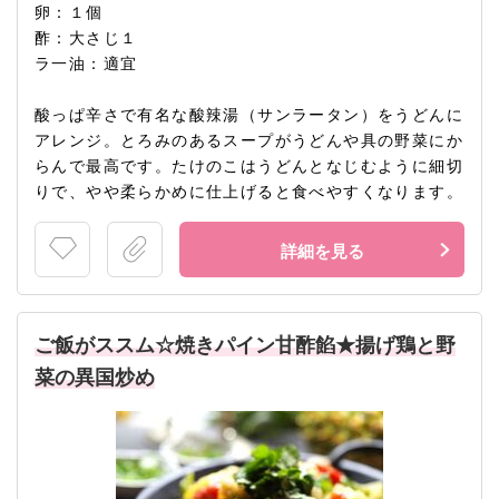
卵：１個
酢：大さじ１
ラ一油：適宜
酸っぱ辛さで有名な酸辣湯（サンラータン）をうどんに
アレンジ。とろみのあるスープがうどんや具の野菜にか
らんで最高です。たけのこはうどんとなじむように細切
りで、やや柔らかめに仕上げると食べやすくなります。
詳細を見る
ご飯がススム☆焼きパイン甘酢餡★揚げ鶏と野
菜の異国炒め