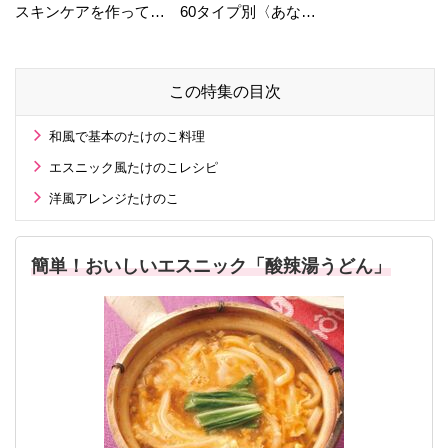
スキンケアを作ってい
60タイプ別〈あなた
る工場の舞台裏！
の運勢〉は？
この特集の目次
和風で基本のたけのこ料理
エスニック風たけのこレシピ
洋風アレンジたけのこ
簡単！おいしいエスニック「酸辣湯うどん」