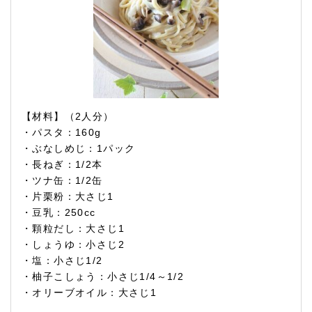
【材料】（2人分）
・パスタ：160g
・ぶなしめじ：1パック
・長ねぎ：1/2本
・ツナ缶：1/2缶
・片栗粉：大さじ1
・豆乳：250cc
・顆粒だし：大さじ1
・しょうゆ：小さじ2
・塩：小さじ1/2
・柚子こしょう：小さじ1/4～1/2
・オリーブオイル：大さじ1