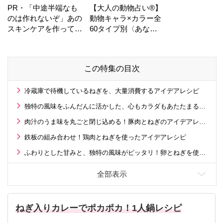
PR・「中途半端なも
【大人の動物占い®】
のは作れないぞ」あの
動物キャラ×カラー全
スキンケアを作ってい
60タイプ別〈あなた
る工場の舞台裏！
の運勢〉は？
この特集の目次
冷蔵庫で待機しているねぎを、大量消費するアイデアレシピ
独特の風味をふんだんに活かした、心もカラダもあたたまるスープレシピ
肉汁のうま味を丸ごと閉じ込める！豚肉とねぎのアイデアレシピ
鉄板の組み合わせ！鶏肉とねぎを使ったアイデアレシピ
ふわりとした甘みと、独特の風味がピッタリ！卵とねぎを使ったアイデアレシピ
ねぎ入りカレーでポカポカ！1人鍋レシピ