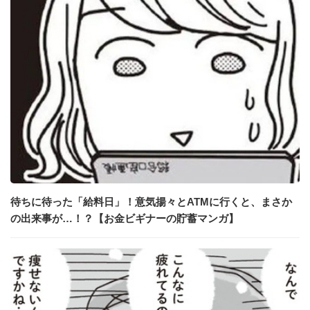
待ちに待った「給料日」！意気揚々とATMに行くと、まさか
の出来事が…！？【お金ビギナーの貯蓄マンガ】