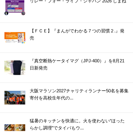
リレー・フォー・ライフ・ジャパン 2026 しまね
【ＦＣＥ】『まんがでわかる７つの習慣２.』発
売
『真空断熱ケータイマグ（JPJ-400）』を8月21
日新発売
大阪マラソン2027チャリティランナー50名を募集
寄付を高校生年代の...
猛暑のキッチンを快適に。火を使わない“ほった
らかし調理”でタイパもウ...