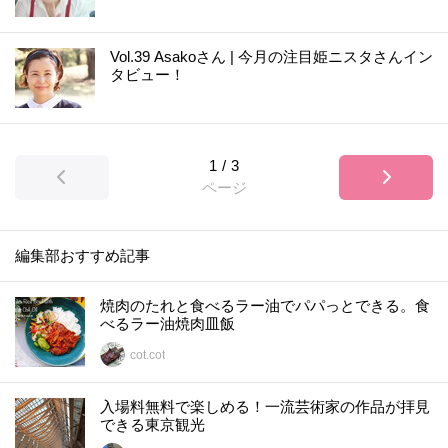
Vol.39 Asakoさん | 今月の注目姫ニスタさんイン
タビュー！
1
/
3
ページ
編集部おすすめ記事
焼肉のたれと食べるラー油でパパっとできる。食
べるラー油焼肉皿飯
cot.cot
入場料無料で楽しめる！一流芸術家の作品が拝見
できる東京観光