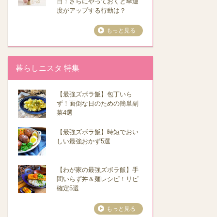
日！さらにやっておくと幸運
度がアップする行動は？
もっと見る
暮らしニスタ 特集
【最強ズボラ飯】包丁いら
ず！面倒な日のための簡単副
菜4選
【最強ズボラ飯】時短でおい
しい最強おかず5選
【わが家の最強ズボラ飯】手
間いらず丼＆麺レシピ！リピ
確定5選
もっと見る