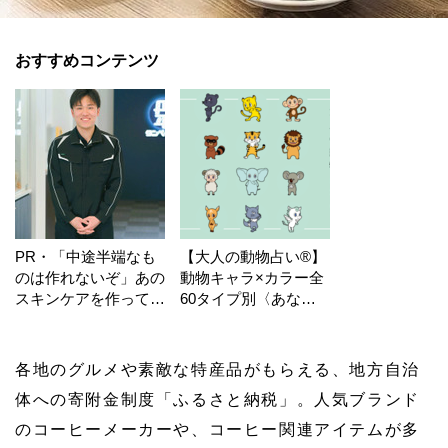
おすすめコンテンツ
PR・「中途半端なも
【大人の動物占い®】
のは作れないぞ」あの
動物キャラ×カラー全
スキンケアを作ってい
60タイプ別〈あなた
る工場の舞台裏！
の運勢〉は？
各地のグルメや素敵な特産品がもらえる、地方自治
体への寄附金制度「ふるさと納税」。人気ブランド
のコーヒーメーカーや、コーヒー関連アイテムが多