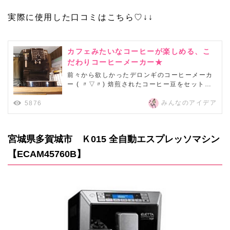
実際に使用した口コミはこちら♡↓↓
カフェみたいなコーヒーが楽しめる、こ
だわりコーヒーメーカー★
前々から欲しかったデロンギのコーヒーメーカ
ー ( 〃▽〃) 焙煎されたコーヒー豆をセットし
て、毎回挽きたてのコーヒーが楽しめます。も
ちろん濃い目のエスプレッソで、カフェラテも
みんなのアイデア
5876
楽しめます☆ミルク用のスチーマーも付いてる
ので、ミルクたっぷりがいいなというときも、
大丈夫 ( ´∀｀)最近はコーヒー豆...
宮城県多賀城市 Ｋ015 全自動エスプレッソマシン
【ECAM45760B】