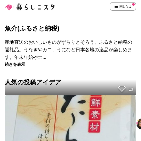
MENU
魚介(ふるさと納税)
産地直送のおいしいものがずらりとそろう、ふるさと納税の
返礼品。うなぎやカニ、うになど日本各地の逸品が楽しめま
す。年末年始や土...
続きを表示
人気の投稿アイデア
13
【
ふ
る
さ
と
納
税