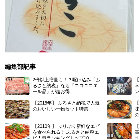
】
北
海
道
白
糠
町
の
た
ら
こ
編集部記事
2倍以上増量も！？駆け込み「ふ
【
るさと納税」なら「ニコニコエ
ール品」が超お得
ン
【2019年】 ふるさと納税で人気
【
のおいしい干物セット特集
【2019年】 ぷりぷり新鮮なエビ
【
を食べられる！ ふるさと納税エ
ビ人気ランキングトップ10
す