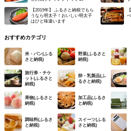
【2019年】 ふるさと納税でもら
【
うなら明太子！おいしい明太子
はひと味違います
おすすめカテゴリ
米・パン(ふる
野菜(ふるさと
さと納税)
納税)
旅行券・チケ
卵・乳製品(ふ
ット(ふるさと
るさと納税)
納税)
果物(ふるさと
加工品(ふるさ
納税)
と納税)
調味料(ふるさ
スイーツ(ふる
と納税)
さと納税)