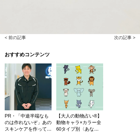
< 前の記事
次の記事 >
おすすめコンテンツ
PR・「中途半端なも
【大人の動物占い®】
のは作れないぞ」あの
動物キャラ×カラー全
スキンケアを作ってい
60タイプ別〈あなた
る工場の舞台裏！
の運勢〉は？