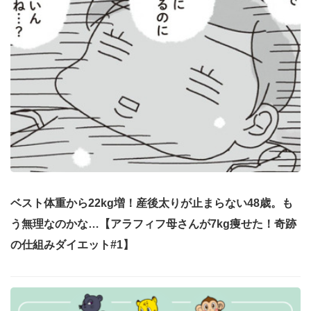
ベスト体重から22kg増！産後太りが止まらない48歳。も
う無理なのかな…【アラフィフ母さんが7kg痩せた！奇跡
の仕組みダイエット#1】