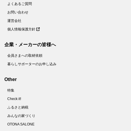
59.
【ダイソー】謎のドアの正体とは？かわいいオブジェと見せかけて、実用的なグッズです！
よくあるご質問
60.
【ダイソー】インパクト大な謎グッズ、一体なに？女性のおしゃれを陰で支えるスグレモノでした！
お問い合わせ
61.
【ダイソー】不思議な形のラック？実は悩み多き場所の収納力が2倍になる便利アイテムです！
運営会社
個人情報保護方針
62.
【キャンドゥ】え！？用途がレア＆面白すぎ！おなじみの節約食材が華麗なる変身をとげるアイデアグッズです♡
63.
【ダイソー】110円でホントにいいの！？ただのペンじゃない！コンパクトなのに頼りになる1本♡
企業・メーカーの皆様へ
64.
【キャン★ドゥ】こいのぼり？じゃないよ！こう見えて頼りになる防犯グッズなんです！
会員さまへの取材依頼
65.
【キャンドゥ】子ども向けシールじゃないんです～！！家事の「ちょい面倒」を解消する便利グッズだけど、ちょっと切なくなるかも！？
暮らしサポーターのお申し込み
66.
【セリア】ママ世代必見！小さすぎるケースだけど「出しっぱなし癖」をブロックする便利グッズ
67.
【ダイソー】なんで今までなかったの！？デスクでもキッチンでも謎の形が煩わしい作業を簡単にしてくれるよ♡
Other
68.
【キャン★ドゥ】330円でも破格！喉から手が出るほど欲しい女性続出のカチューシャの正体は！？
特集
69.
【キャン★ドゥ】小さなカプセル、お薬やサプリじゃないよ。もたつき解消！一度使えばもうない時には戻れません！！
Check it!
70.
【キャンドゥ】謎の白い筆ペン！？かと思いきや、おぉっと驚く意外な使い方の便利グッズ。ほったらかしにしがちな不便を解消♪
ふるさと納税
71.
【キャン★ドゥ】お風呂時間が快適＆楽しくなっちゃう♪シンプルな形に隠されたアイデアに感激！！
みんなの家づくり
72.
【ダイソー】手のひらサイズの輪っかが感動の発明品！小さいワガママ全部叶いました♡
OTONA SALONE
73.
【キャンドゥ】画期的すぎでしょ♡お弁当の「洗うの面倒！」「ゴミが出る！」プチストレスを解消する便利グッズ