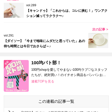
vol.289
【キャンドゥ】「これからは、コレに挟む！」ワンアク
ション減ってラクラク〜♪
次の記事 >
vol.291
【ダイソー】「今まで地味にムダだと思っていた」あの
待ち時間とは今日でおさらば～♪
100均パト部！
100円shopを愛してやまない100均ラブ♡なスタッフ
たちが、絶対買い！のイチオシ商品をバンバンお届
け！
連載TOPを見る
この連載の記事一覧