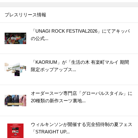
30.
【セリア】一体どう使うの？もう騙されない！ちっちゃいけれど頼りになるスグレモノです
31.
【ダイソー】黒いプレートに謎の切り込み？！なくしやすいモノの置き場所など幅広く使える便利アイテムなんです♪
プレスリリース情報
32.
【ダイソー】まるで魔法の棒！年末、断捨離してフリマアプリで売りたいときに大助かり♡
33.
【ダイソー】何度も洗って使えるラベルシールが便利すぎ！！食品ロスがみるみる減っていく優秀グッズ
「UNAGI ROCK FESTIVAL2026」にてアキッパ
の公式...
34.
【キャン★ドゥ】スゴい棒が登場！！キッチンのよくあるイライラが一発解決☆
35.
【ダイソー】洗濯バサミじゃありません！調理中の“地味にイラッ”を解消＆狭いキッチンで役立つ便利グッズ
36.
【ダイソー】知恵の輪？じゃない！アウターの置きっぱなし癖をやめたい人におすすめの便利グッズ
「KAORIUM」が「生活の木 有楽町マルイ 期間
37.
【ダイソー】こう見えてキッチングッズ！使いやすい＆収納しやすいポイントがいっぱいで優秀すぎやしませんか！
限定ポップアップス...
38.
【ダイソー】謎のケース、何を入れる？甘い派にもごはん派にもうれしいアイテムです！
39.
【キャンドゥ】もう失敗しません！1分20秒でいつもの料理を格上げする便利アイテム
オーダースーツ専門店「グローバルスタイル」に
40.
【ダイソー】キャンプグッズらしいけど謎すぎるでしょ、この形！実は、ふだんから大活躍のマルチアイテムでした♪
20種類の新作スーツ裏地...
41.
【キャンドゥ】シリコーンの丸いヤツ、220円じゃ普通は買えない！？即買い決定の狭いキッチンで役立つアイテム
42.
【ダイソー】知らないうちに倒れててイラッ…からも解放！掃除用具をラクチン収納できる超便利アイテム♪
ウィルキンソンが開催する完全招待制の夏フェス
43.
【セリア】ただのマスカラじゃない！進化したアイテムで“脱！老け見え”にもお役立ち♪
「STRAIGHT UP...
44.
【ダイソー】一見ただの白い紐なのに！？まさかの「推し活」で活躍する便利グッズ♡さて、どう使う？