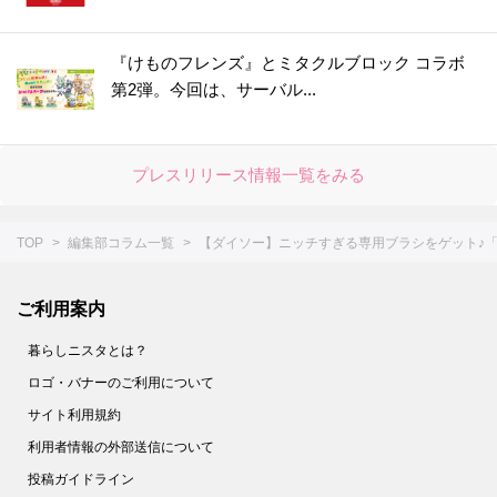
45.
【ダイソー】ありそうでなかった！作り置きが劇的にラクになる薄い円盤の正体は？
46.
【セリア】細かい作業がスイスイな感動級の便利グッズ！SNS大バズりも納得だ～
『けものフレンズ』とミタクルブロック コラボ
第2弾。今回は、サーバル...
47.
【キャン★ドゥ】ただのケースじゃない！かゆいところに手が届く仕掛けがスゴい便利アイテム
48.
今すぐ欲しい☆【ダイソー】スティックのりじゃありません！花粉の季節に活躍しそうな便利グッズ
49.
すぐ買いに行くー！！【セリア】調理中のイラッ…から一瞬で解き放たれます♡かわいい上に使えるキッチングッズ降臨♪
プレスリリース情報一覧をみる
50.
【ダイソー】紙のサメ、子どものシールじゃないんだな～☆実は予想を超えてくる機能的なアイテムでした！
51.
超コンパクトな新形態キターーー－♡【ダイソー】毎日使う消耗品のモヤッてた収納問題も解決しました
TOP
編集部コラム一覧
【ダイソー】ニッチすぎる専用ブラシをゲット♪「
52.
【ダイソー】一体なに？謎すぎるアイテムは不器用さんにもってこいのオシャレグッズだった！
53.
【セリア】ネコ形はただのデザインじゃなかった！かわいい上に働き者♡家じゅうで大活躍してくれます♪
ご利用案内
54.
【ダイソー】いろんな形の凸凹がミソ！メイクする人のわずらわしい作業がラクになる便利グッズです
暮らしニスタとは？
55.
【セリア】狭いキッチンで威力を発揮！意外と場所を取る作業がすっきりラクチンに♪
ロゴ・バナーのご利用について
56.
【キャンドゥ】超ビッグサイズのシャワーキャップ！？実は冬中大活躍したアイテムを守ってくれる便利グッズだった！
サイト利用規約
57.
【セリア】シンプルな長方形だけど…実は、美容好き女子にうれしい！あちこちで大活躍する長方形の正体とは？
利用者情報の外部送信について
58.
【ダイソー】550円だけど即買い♡コンパクトさについ2度見しちゃうお出かけのマストアイテム！
投稿ガイドライン