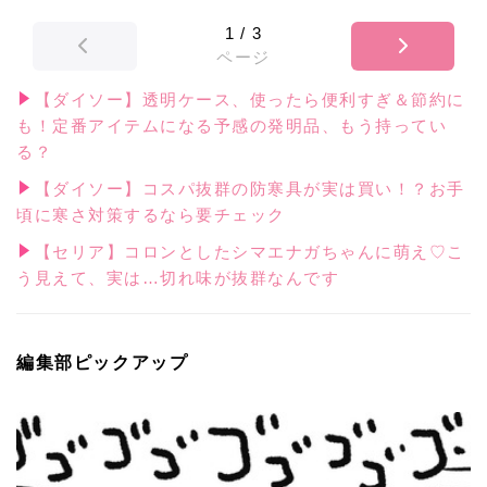
1
/
3
ページ
【ダイソー】透明ケース、使ったら便利すぎ＆節約に
も！定番アイテムになる予感の発明品、もう持ってい
る？
【ダイソー】コスパ抜群の防寒具が実は買い！？お手
頃に寒さ対策するなら要チェック
【セリア】コロンとしたシマエナガちゃんに萌え♡こ
う見えて、実は…切れ味が抜群なんです
編集部ピックアップ