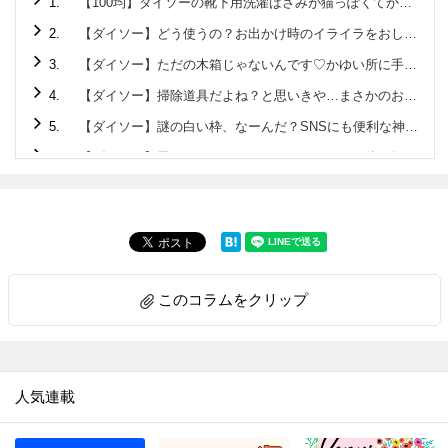
1.
【100均】ダイソーの靴下用洗濯ばさみが猫っぽくてかわいい！
2.
【ダイソー】どう使うの？お出かけ時のイライラをおしゃれに解決しちゃうアイテム！
3.
【ダイソー】ただの木箱じゃないんです♡かゆい所に手が届くクオリティ高すぎの220円アイテム
4.
【ダイソー】掃除道具だよね？と思いきや…まさかのお弁当に使える便利グッズ♡
5.
【ダイソー】謎の白い枠、なーんだ？SNSにも便利な神アイテムです♡
6.
【ダイソー】黒いマステ？…じゃないんです！正体を知れば驚くこと間違いなしの便利アイテム♪
7.
【セリア】箸箱みたいな容器の正体は？旅行のお悩みを解決してくれる便利アイテムでした！
8.
【ダイソー】ニット帽じゃありません！！家でも使えて旅先・帰省先にも持っていきたい便利アイテムです♡
9.
【ダイソー】地味な普通のポーチと見せかけて…家に帰ってからメチャ楽になれる便利グッズだった！
10.
【ダイソー】ファッションアイテムじゃありません！今後ますます使用頻度アップするので早いところゲット♡
このコラムをクリップ
11.
【セリア】ピピピー！雨の日、要注意なモノのストレス解消♡もうなくさない＆盗まれない
12.
【ダイソー】デキる大人が密かに持ち歩く「ふせん」の正体とは？特に冬場に「助かった～」な便利グッズです
13.
【ダイソー】ただのフタじゃない！！ウェットティッシュのプチストレス解消♡ありそうでなかった画期的工夫がスゴい♡
人気連載
14.
【ダイソー】おもちゃみたいな謎パーツ、一体何？実はティータイムのモヤモヤを解決してくれるアイテムでした！
15.
【ダイソー】まさかCDプレイヤー…!?謎の円形アイテム、550円で買えるなんて驚き～!!なスグレモノです