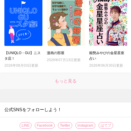
16.
【キャンドゥ】ただのジップバッグじゃないんです！日本人に欠かせない食品をおいしく保存する専用袋♪
17.
【ダイソー】トング…じゃない！定番グッズが進化♪画期的すぎるアイテムの正体とは？
18.
【キャンドゥ】ちっちゃいケースに見せかけて？作業を激ラクにしてくれる便利キッチングッズ！手も汚れない♡
19.
【ダイソー】このクオリティで110円とはありがたや～。防災用に買ったのに…むしろ日ごろの家事で引っ張りだこです！！
20.
【ダイソー】ステンレスの棒…一体何!? 330円だけど買う価値アリな今流行りのお役立ちアイテム♪
21.
【ダイソー】手芸道具じゃない！謎のマジックテープ、現代人の時短に役立つ地味スゴグッズだった♪
【UNIQLO・GU】ニス
漫画の部屋
能勢みやびの金星星座
タ店！
占い
22.
2026年07月13日更新
【セリア】この冬、すでに争奪戦！？盛れる高見えパールアクセ♡不器用さんも失敗しない簡単アレンジも紹介
2026年08月03日更新
2026年06月30日更新
23.
【セリア】たった3cmの黒いパーツですが…何かと物騒な年末にも役立つ頼もしいアイテムです！！
24.
【ダイソー】謎の袋、実は女性の「困った！」を解決するスゴいヤツ♡年末年始のお呼ばれや旅行もこれで安心♪
もっと見る
25.
【キャンドゥ】ここまでコンパクトになるとは！！収納ラクチンな便利グッズはキッチンでもアウトドアでも使える万能アイテムです♪
26.
【ダイソー】謎のオブジェ？実は、“姿勢がよくなっちゃうかも”なスグレモノ便利グッズ♪
27.
【セリア】ネコ耳でほっこり♡意外な使い方で、やりたくない家事の効率も上がりますよ！
公式SNSをフォローしよう！
28.
【セリア】さらば生活感！！暮らしの消耗品をスマートに見せる＆めっちゃ使いやすくする一石二鳥グッズ
29.
【ダイソー】ブックエンド？じゃない！動きたくないズボラー注目の便利グッズです♡
LINE
Facebook
Twitter
instagram
はてブ