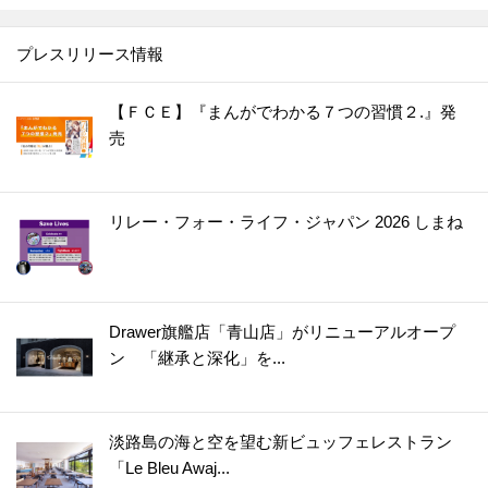
30.
【セリア】一体どう使うの？もう騙されない！ちっちゃいけれど頼りになるスグレモノです
31.
【ダイソー】黒いプレートに謎の切り込み？！なくしやすいモノの置き場所など幅広く使える便利アイテムなんです♪
プレスリリース情報
32.
【ダイソー】まるで魔法の棒！年末、断捨離してフリマアプリで売りたいときに大助かり♡
33.
【ダイソー】何度も洗って使えるラベルシールが便利すぎ！！食品ロスがみるみる減っていく優秀グッズ
【ＦＣＥ】『まんがでわかる７つの習慣２.』発
売
34.
【キャン★ドゥ】スゴい棒が登場！！キッチンのよくあるイライラが一発解決☆
35.
【ダイソー】洗濯バサミじゃありません！調理中の“地味にイラッ”を解消＆狭いキッチンで役立つ便利グッズ
36.
【ダイソー】知恵の輪？じゃない！アウターの置きっぱなし癖をやめたい人におすすめの便利グッズ
リレー・フォー・ライフ・ジャパン 2026 しまね
37.
【ダイソー】こう見えてキッチングッズ！使いやすい＆収納しやすいポイントがいっぱいで優秀すぎやしませんか！
38.
【ダイソー】謎のケース、何を入れる？甘い派にもごはん派にもうれしいアイテムです！
39.
【キャンドゥ】もう失敗しません！1分20秒でいつもの料理を格上げする便利アイテム
Drawer旗艦店「青山店」がリニューアルオープ
40.
【ダイソー】キャンプグッズらしいけど謎すぎるでしょ、この形！実は、ふだんから大活躍のマルチアイテムでした♪
ン 「継承と深化」を...
41.
【キャンドゥ】シリコーンの丸いヤツ、220円じゃ普通は買えない！？即買い決定の狭いキッチンで役立つアイテム
42.
【ダイソー】知らないうちに倒れててイラッ…からも解放！掃除用具をラクチン収納できる超便利アイテム♪
淡路島の海と空を望む新ビュッフェレストラン
43.
【セリア】ただのマスカラじゃない！進化したアイテムで“脱！老け見え”にもお役立ち♪
「Le Bleu Awaj...
44.
【ダイソー】一見ただの白い紐なのに！？まさかの「推し活」で活躍する便利グッズ♡さて、どう使う？