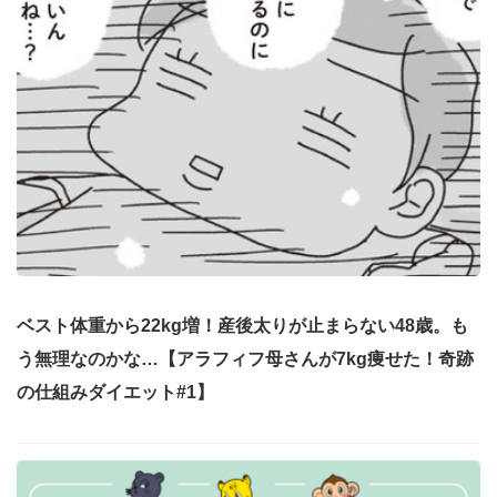
ベスト体重から22kg増！産後太りが止まらない48歳。も
う無理なのかな…【アラフィフ母さんが7kg痩せた！奇跡
の仕組みダイエット#1】