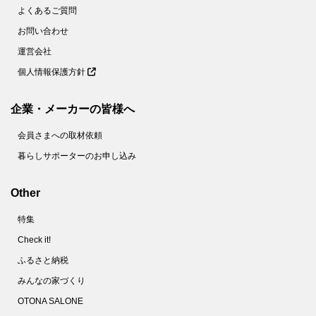
59.
【ダイソー】謎のドアの正体とは？かわいいオブジェと見せかけて、実用的なグッズです！
よくあるご質問
60.
【ダイソー】インパクト大な謎グッズ、一体なに？女性のおしゃれを陰で支えるスグレモノでした！
お問い合わせ
61.
【ダイソー】不思議な形のラック？実は悩み多き場所の収納力が2倍になる便利アイテムです！
運営会社
個人情報保護方針
62.
【キャンドゥ】え！？用途がレア＆面白すぎ！おなじみの節約食材が華麗なる変身をとげるアイデアグッズです♡
63.
【ダイソー】110円でホントにいいの！？ただのペンじゃない！コンパクトなのに頼りになる1本♡
企業・メーカーの皆様へ
64.
【キャン★ドゥ】こいのぼり？じゃないよ！こう見えて頼りになる防犯グッズなんです！
会員さまへの取材依頼
65.
【キャンドゥ】子ども向けシールじゃないんです～！！家事の「ちょい面倒」を解消する便利グッズだけど、ちょっと切なくなるかも！？
暮らしサポーターのお申し込み
66.
【セリア】ママ世代必見！小さすぎるケースだけど「出しっぱなし癖」をブロックする便利グッズ
67.
【ダイソー】なんで今までなかったの！？デスクでもキッチンでも謎の形が煩わしい作業を簡単にしてくれるよ♡
Other
68.
【キャン★ドゥ】330円でも破格！喉から手が出るほど欲しい女性続出のカチューシャの正体は！？
特集
69.
【キャン★ドゥ】小さなカプセル、お薬やサプリじゃないよ。もたつき解消！一度使えばもうない時には戻れません！！
Check it!
70.
【キャンドゥ】謎の白い筆ペン！？かと思いきや、おぉっと驚く意外な使い方の便利グッズ。ほったらかしにしがちな不便を解消♪
ふるさと納税
71.
【キャン★ドゥ】お風呂時間が快適＆楽しくなっちゃう♪シンプルな形に隠されたアイデアに感激！！
みんなの家づくり
72.
【ダイソー】手のひらサイズの輪っかが感動の発明品！小さいワガママ全部叶いました♡
OTONA SALONE
73.
【キャンドゥ】画期的すぎでしょ♡お弁当の「洗うの面倒！」「ゴミが出る！」プチストレスを解消する便利グッズ