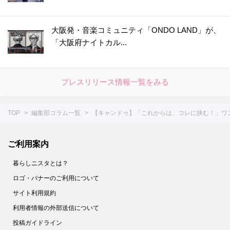
45.
【ダイソー】ありそうでなかった！作り置きが劇的にラクになる薄い円盤の正体は？
46.
【セリア】細かい作業がスイスイな感動級の便利グッズ！SNS大バズりも納得だ～
大阪発・音楽コミュニティ「ONDO LAND」が、
「大阪府ナイトカル...
47.
【キャン★ドゥ】ただのケースじゃない！かゆいところに手が届く仕掛けがスゴい便利アイテム
48.
今すぐ欲しい☆【ダイソー】スティックのりじゃありません！花粉の季節に活躍しそうな便利グッズ
49.
すぐ買いに行くー！！【セリア】調理中のイラッ…から一瞬で解き放たれます♡かわいい上に使えるキッチングッズ降臨♪
プレスリリース情報一覧をみる
50.
【ダイソー】紙のサメ、子どものシールじゃないんだな～☆実は予想を超えてくる機能的なアイテムでした！
51.
超コンパクトな新形態キターーー－♡【ダイソー】毎日使う消耗品のモヤッてた収納問題も解決しました
TOP
編集部コラム一覧
【キャンドゥ】「これからは、コレに挟む！」ワ
52.
【ダイソー】一体なに？謎すぎるアイテムは不器用さんにもってこいのオシャレグッズだった！
53.
【セリア】ネコ形はただのデザインじゃなかった！かわいい上に働き者♡家じゅうで大活躍してくれます♪
ご利用案内
54.
【ダイソー】いろんな形の凸凹がミソ！メイクする人のわずらわしい作業がラクになる便利グッズです
暮らしニスタとは？
55.
【セリア】狭いキッチンで威力を発揮！意外と場所を取る作業がすっきりラクチンに♪
ロゴ・バナーのご利用について
56.
【キャンドゥ】超ビッグサイズのシャワーキャップ！？実は冬中大活躍したアイテムを守ってくれる便利グッズだった！
サイト利用規約
57.
【セリア】シンプルな長方形だけど…実は、美容好き女子にうれしい！あちこちで大活躍する長方形の正体とは？
利用者情報の外部送信について
58.
【ダイソー】550円だけど即買い♡コンパクトさについ2度見しちゃうお出かけのマストアイテム！
投稿ガイドライン