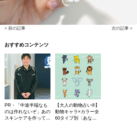
< 前の記事
次の記事 >
おすすめコンテンツ
PR・「中途半端なも
【大人の動物占い®】
のは作れないぞ」あの
動物キャラ×カラー全
スキンケアを作ってい
60タイプ別〈あなた
る工場の舞台裏！
の運勢〉は？