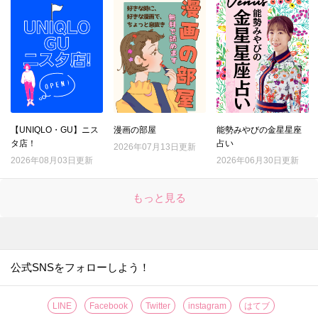
16.
【キャンドゥ】ただのジップバッグじゃないんです！日本人に欠かせない食品をおいしく保存する専用袋♪
17.
【ダイソー】トング…じゃない！定番グッズが進化♪画期的すぎるアイテムの正体とは？
18.
【キャンドゥ】ちっちゃいケースに見せかけて？作業を激ラクにしてくれる便利キッチングッズ！手も汚れない♡
19.
【ダイソー】このクオリティで110円とはありがたや～。防災用に買ったのに…むしろ日ごろの家事で引っ張りだこです！！
20.
【ダイソー】ステンレスの棒…一体何!? 330円だけど買う価値アリな今流行りのお役立ちアイテム♪
21.
【ダイソー】手芸道具じゃない！謎のマジックテープ、現代人の時短に役立つ地味スゴグッズだった♪
【UNIQLO・GU】ニス
漫画の部屋
能勢みやびの金星星座
タ店！
占い
22.
2026年07月13日更新
【セリア】この冬、すでに争奪戦！？盛れる高見えパールアクセ♡不器用さんも失敗しない簡単アレンジも紹介
2026年08月03日更新
2026年06月30日更新
23.
【セリア】たった3cmの黒いパーツですが…何かと物騒な年末にも役立つ頼もしいアイテムです！！
24.
【ダイソー】謎の袋、実は女性の「困った！」を解決するスゴいヤツ♡年末年始のお呼ばれや旅行もこれで安心♪
もっと見る
25.
【キャンドゥ】ここまでコンパクトになるとは！！収納ラクチンな便利グッズはキッチンでもアウトドアでも使える万能アイテムです♪
26.
【ダイソー】謎のオブジェ？実は、“姿勢がよくなっちゃうかも”なスグレモノ便利グッズ♪
27.
【セリア】ネコ耳でほっこり♡意外な使い方で、やりたくない家事の効率も上がりますよ！
公式SNSをフォローしよう！
28.
【セリア】さらば生活感！！暮らしの消耗品をスマートに見せる＆めっちゃ使いやすくする一石二鳥グッズ
29.
【ダイソー】ブックエンド？じゃない！動きたくないズボラー注目の便利グッズです♡
LINE
Facebook
Twitter
instagram
はてブ