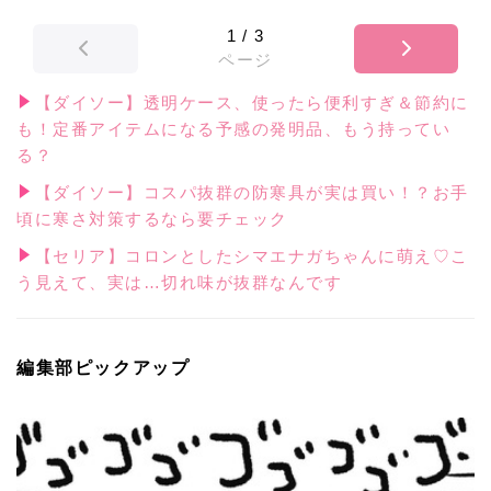
1
/
3
ページ
【ダイソー】透明ケース、使ったら便利すぎ＆節約に
も！定番アイテムになる予感の発明品、もう持ってい
る？
【ダイソー】コスパ抜群の防寒具が実は買い！？お手
頃に寒さ対策するなら要チェック
【セリア】コロンとしたシマエナガちゃんに萌え♡こ
う見えて、実は…切れ味が抜群なんです
編集部ピックアップ