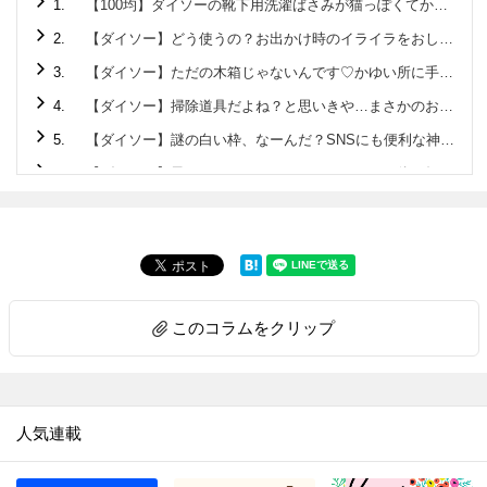
1.
【100均】ダイソーの靴下用洗濯ばさみが猫っぽくてかわいい！
2.
【ダイソー】どう使うの？お出かけ時のイライラをおしゃれに解決しちゃうアイテム！
3.
【ダイソー】ただの木箱じゃないんです♡かゆい所に手が届くクオリティ高すぎの220円アイテム
4.
【ダイソー】掃除道具だよね？と思いきや…まさかのお弁当に使える便利グッズ♡
5.
【ダイソー】謎の白い枠、なーんだ？SNSにも便利な神アイテムです♡
6.
【ダイソー】黒いマステ？…じゃないんです！正体を知れば驚くこと間違いなしの便利アイテム♪
7.
【セリア】箸箱みたいな容器の正体は？旅行のお悩みを解決してくれる便利アイテムでした！
8.
【ダイソー】ニット帽じゃありません！！家でも使えて旅先・帰省先にも持っていきたい便利アイテムです♡
9.
【ダイソー】地味な普通のポーチと見せかけて…家に帰ってからメチャ楽になれる便利グッズだった！
10.
【ダイソー】ファッションアイテムじゃありません！今後ますます使用頻度アップするので早いところゲット♡
このコラムをクリップ
11.
【セリア】ピピピー！雨の日、要注意なモノのストレス解消♡もうなくさない＆盗まれない
12.
【ダイソー】デキる大人が密かに持ち歩く「ふせん」の正体とは？特に冬場に「助かった～」な便利グッズです
13.
【ダイソー】ただのフタじゃない！！ウェットティッシュのプチストレス解消♡ありそうでなかった画期的工夫がスゴい♡
人気連載
14.
【ダイソー】おもちゃみたいな謎パーツ、一体何？実はティータイムのモヤモヤを解決してくれるアイテムでした！
15.
【ダイソー】まさかCDプレイヤー…!?謎の円形アイテム、550円で買えるなんて驚き～!!なスグレモノです