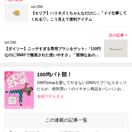
vol.288
【セリア】ハリネズミちゃんなだけに…「イイ仕事して
くれる♡」こう見えて便利アイテム
次の記事 >
vol.290
【ダイソー】ニッチすぎる専用ブラシをゲット♪「110円
なのに3WAYで徹底された使いやすさ」「面倒なあの場
所にフィット」
100均パト部！
100円shopを愛してやまない100均ラブ♡なスタッフ
たちが、絶対買い！のイチオシ商品をバンバンお届
け！
連載TOPを見る
この連載の記事一覧