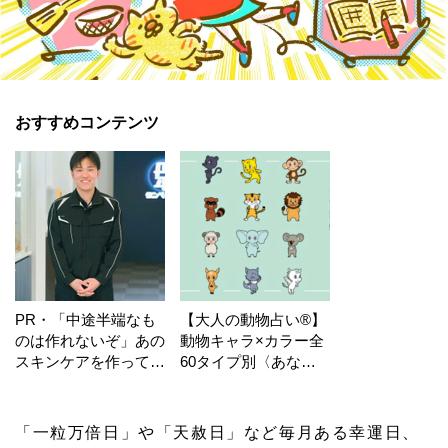
おすすめコンテンツ
PR・「中途半端なも
【大人の動物占い®】
のは作れないぞ」あの
動物キャラ×カラー全
スキンケアを作ってい
60タイプ別〈あなた
る工場の舞台裏！
の運勢〉は？
「一粒万倍日」や「天赦日」など毎月ある幸運日、