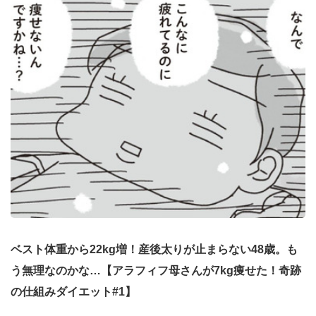
ベスト体重から22kg増！産後太りが止まらない48歳。も
う無理なのかな…【アラフィフ母さんが7kg痩せた！奇跡
の仕組みダイエット#1】