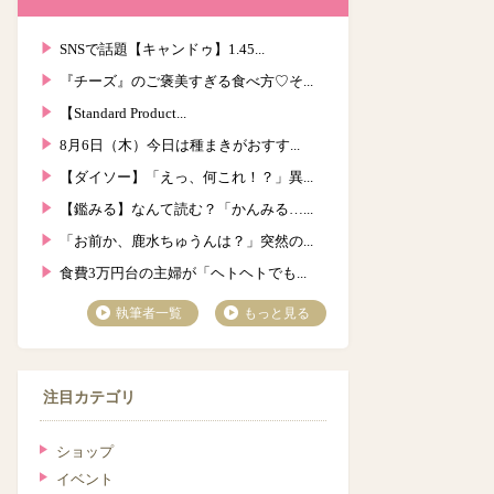
SNSで話題【キャンドゥ】1.45...
『チーズ』のご褒美すぎる食べ方♡そ...
【Standard Product...
8月6日（木）今日は種まきがおすす...
【ダイソー】「えっ、何これ！？」異...
【鑑みる】なんて読む？「かんみる…...
「お前か、鹿水ちゅうんは？」突然の...
食費3万円台の主婦が「ヘトヘトでも...
執筆者一覧
もっと見る
注目カテゴリ
ショップ
イベント