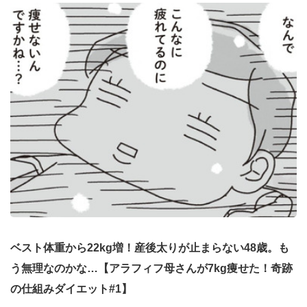
ベスト体重から22kg増！産後太りが止まらない48歳。も
う無理なのかな…【アラフィフ母さんが7kg痩せた！奇跡
の仕組みダイエット#1】