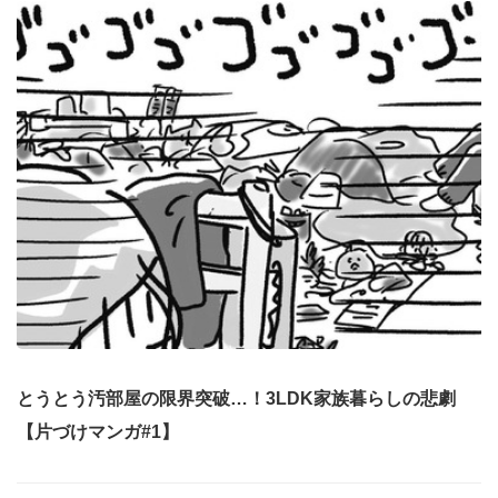
とうとう汚部屋の限界突破…！3LDK家族暮らしの悲劇
【片づけマンガ#1】