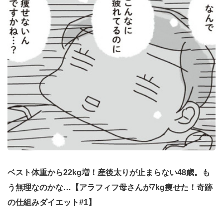
ベスト体重から22kg増！産後太りが止まらない48歳。も
う無理なのかな…【アラフィフ母さんが7kg痩せた！奇跡
の仕組みダイエット#1】