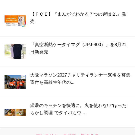
【ＦＣＥ】『まんがでわかる７つの習慣２.』発
売
『真空断熱ケータイマグ（JPJ-400）』を8月21
日新発売
大阪マラソン2027チャリティランナー50名を募集
寄付を高校生年代の...
猛暑のキッチンを快適に。火を使わない“ほった
らかし調理”でタイパもウ...