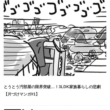
とうとう汚部屋の限界突破…！3LDK家族暮らしの悲劇
【片づけマンガ#1】