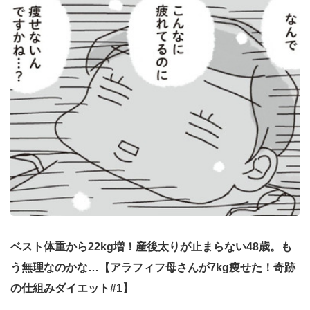
ベスト体重から22kg増！産後太りが止まらない48歳。も
う無理なのかな…【アラフィフ母さんが7kg痩せた！奇跡
の仕組みダイエット#1】