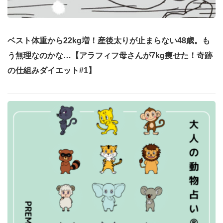
ベスト体重から22kg増！産後太りが止まらない48歳。も
う無理なのかな…【アラフィフ母さんが7kg痩せた！奇跡
の仕組みダイエット#1】