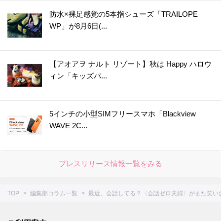
防水×裸足感覚の5本指シューズ「TRAILOPE
WP」が8月6日(...
【アオアヲ ナルト リゾート】秋は Happy ハロウ
ィン「キッズパ...
5インチの小型SIMフリースマホ「Blackview
WAVE 2C...
プレスリリース情報一覧をみる
TOP
編集部コラム一覧
最近、会話してる？〈会話ゼロ夫婦〉がまた笑い