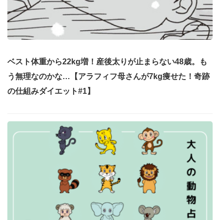
ベスト体重から22kg増！産後太りが止まらない48歳。も
う無理なのかな…【アラフィフ母さんが7kg痩せた！奇跡
の仕組みダイエット#1】