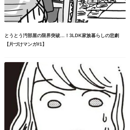
とうとう汚部屋の限界突破…！3LDK家族暮らしの悲劇
【片づけマンガ#1】