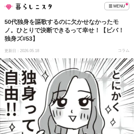
MENU
50代独身を謳歌するのに欠かせなかったモ
ノ。ひとりで決断できるって幸せ！【ビバ！
独身ズ#53】
コラム
更新日：2026.05.18