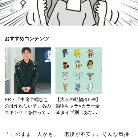
おすすめコンテンツ
PR・「中途半端なも
【大人の動物占い®】
のは作れないぞ」あの
動物キャラ×カラー全
スキンケアを作ってい
60タイプ別〈あなた
る工場の舞台裏！
の運勢〉は？
「このまま一人かも」「老後が不安」。そんな気持