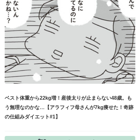
ベスト体重から22kg増！産後太りが止まらない48歳。も
う無理なのかな…【アラフィフ母さんが7kg痩せた！奇跡
の仕組みダイエット#1】