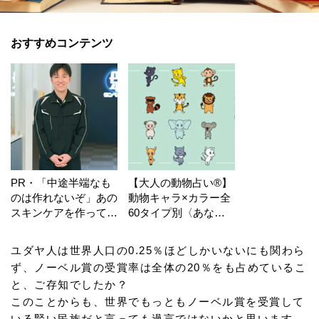
おすすめコンテンツ
PR・「中途半端なも
【大人の動物占い®】
のは作れないぞ」あの
動物キャラ×カラー全
スキンケアを作ってい
60タイプ別〈あなた
る工場の舞台裏！
の運勢〉は？
ユダヤ人は世界人口の0.25％ほどしかいないにも関わら
ず、ノーベル賞の受賞率は全体の20％をも占めているこ
と、ご存知でしたか？
このことからも、世界でもっともノーベル賞を受賞して
いる賢い民族だと言っても過言ではないかと思います