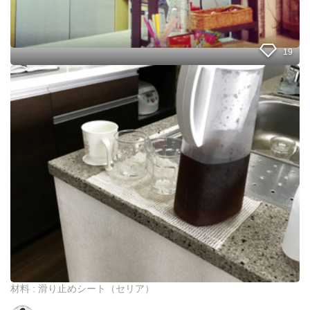
チ
ン
シ
ェ
19
ル
フ
キ
ッ
チ
ン
カ
ウ
ン
タ
ー
に
子
供
用
ド
リ
ン
材料 : 滑り止めシート（セリア）
ク
バ