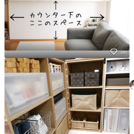
ス
ト
ッ
ク
収
納
に
D
I
160
Y
無
印
良
品
と
1
0
0
均
で
自
作