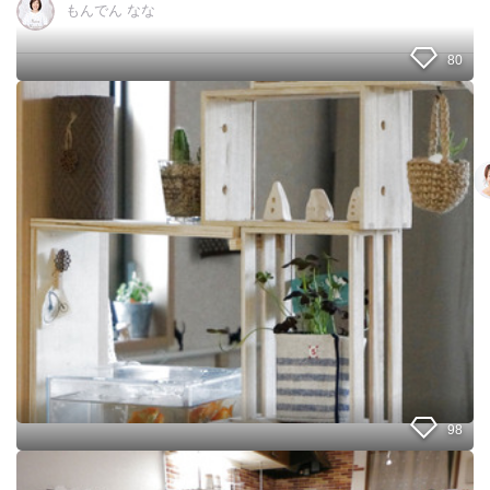
もんでん なな
ー
を
設
80
け
ま
1
し
0
た
0
均
木
箱
４
つ
で
対
面
カ
ウ
ン
タ
ー
98
に
c
カ
a