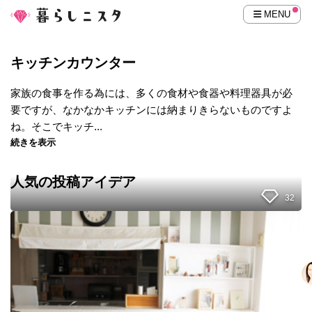
MENU
キッチンカウンター
家族の食事を作る為には、多くの食材や食器や料理器具が必
要ですが、なかなかキッチンには納まりきらないものですよ
ね。そこでキッチ...
続きを表示
人気の投稿アイデア
32
カ
ウ
ン
タ
ー
下
を