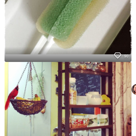
ジ
ウ
ブ
ン
ラ
タ
シ
ー
の
」
美
収
納
90
1
0
0
均
ス
ノ
コ
で
作
る
キ
ッ