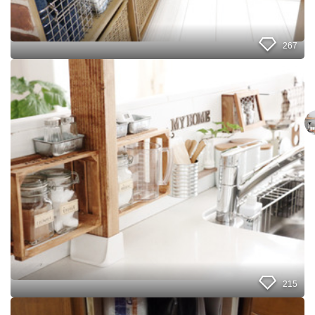
キ
ッ
チ
ン
267
カ
ウ
１
ン
０
タ
０
ー
均
裏
で
側
飾
を
る
時
収
短
納
収
で
納
、
(
お
*
掃
^
除
^
ス
)
ト
v
215
レ
ス