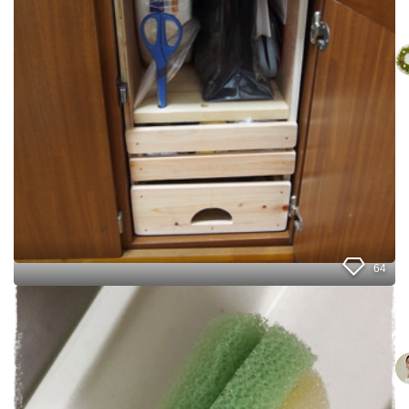
バ
も
ッ
解
グ
消
イ
ン
バ
ッ
グ
な
ら
ぬ
「
ケ
ー
ス
64
i
n
水
筒
キ
用
ッ
ス
チ
ポ
ン
ン
カ