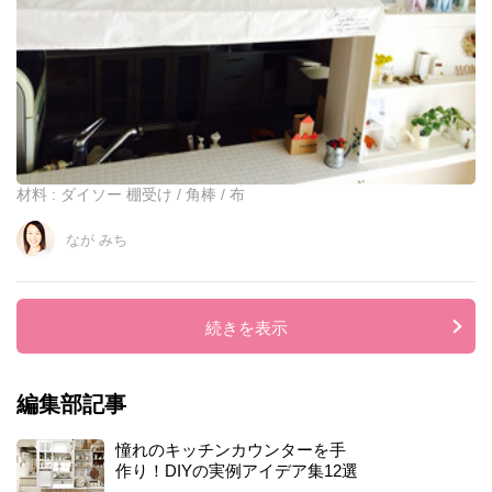
け
で
カ
フ
ェ
風
キ
ッ
チ
材料 : ダイソー 棚受け / 角棒 / 布
ン
カ
なが みち
ウ
ン
タ
ー
続きを表示
編集部記事
憧れのキッチンカウンターを手
作り！DIYの実例アイデア集12選