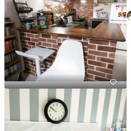
ラ
f
ー
e
ボ
風
ッ
オ
ク
シ
ス
ャ
で
レ
D
棚
I
☆
Y
簡
！
単
男
D
前
I
キ
Y
ッ
73
チ
ン
1
カ
0
ウ
0
ン
均
タ
の
ー
棚
受