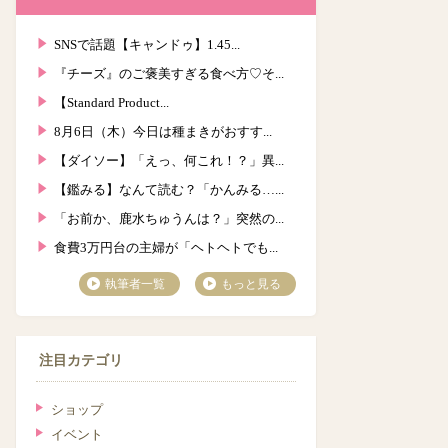
SNSで話題【キャンドゥ】1.45...
『チーズ』のご褒美すぎる食べ方♡そ...
【Standard Product...
8月6日（木）今日は種まきがおすす...
【ダイソー】「えっ、何これ！？」異...
【鑑みる】なんて読む？「かんみる…...
「お前か、鹿水ちゅうんは？」突然の...
食費3万円台の主婦が「ヘトヘトでも...
執筆者一覧
もっと見る
注目カテゴリ
ショップ
イベント