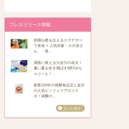
プレスリリース情報
初期仏教を伝えるスマナサー
ラ長老 × 人気作家・小川糸さ
ん、「真...
湖面に映える大迫力の花火！
暑い夏を吹き飛ばすMEGAち
ゃぷ～ん！...
創業150年の発酵食品店と金沢
の人気ピッツェリアのコラ
ボ！発酵の...
もっと見る