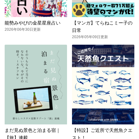
能勢みやびの金星星座占い
【マンガ】てらねこミー子の
2026年06年30日更新
日常
2026年05年09日更新
まだ見ぬ景色と泊まる宿｜
【特設】ご近所で天然魚クエ
【旅】連載
スト！