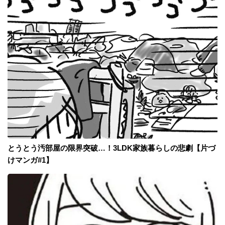
とうとう汚部屋の限界突破…！3LDK家族暮らしの悲劇【片づ
けマンガ#1】