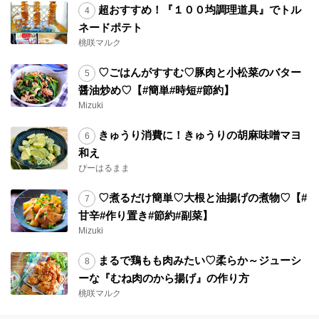
超おすすめ！『１００均調理道具』でトル
ネードポテト
桃咲マルク
♡ごはんがすすむ♡豚肉と小松菜のバター
醤油炒め♡【#簡単#時短#節約】
Mizuki
きゅうり消費に！きゅうりの胡麻味噌マヨ
和え
ぴーはるまま
♡煮るだけ簡単♡大根と油揚げの煮物♡【#
甘辛#作り置き#節約#副菜】
Mizuki
まるで鶏もも肉みたい♡柔らか～ジューシ
ーな『むね肉のから揚げ』の作り方
桃咲マルク