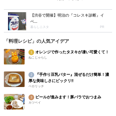
【渋谷で開催】明治の『コレスキ診断』イ
ベ...
暮らしニスタ
PR
「料理レシピ」の人気アイデア
オレンジで作ったタヌキが凄い可愛くて！
ねこじゃらし
『手作り豆乳バター』混ぜるだけ簡単！濃
厚な美味しさにビックリ‼︎
ベロリッチ
ビールが進みます！豚バラでおつまみ
カツベイ