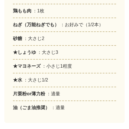
鶏もも肉
：1枚
ねぎ（万能ねぎでも）
：お好みで（1/2本）
砂糖
：大さじ2
★しょうゆ
：大さじ3
★マヨネーズ
：小さじ1程度
★水
：大さじ1/2
片栗粉or薄力粉
：適量
油（ごま油推奨）
：適量