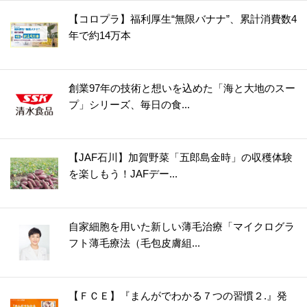
【コロプラ】福利厚生“無限バナナ”、累計消費数4
年で約14万本
創業97年の技術と想いを込めた「海と大地のスー
プ」シリーズ、毎日の食...
【JAF石川】加賀野菜「五郎島金時」の収穫体験
を楽しもう！JAFデー...
自家細胞を用いた新しい薄毛治療「マイクログラ
フト薄毛療法（毛包皮膚組...
【ＦＣＥ】『まんがでわかる７つの習慣２.』発