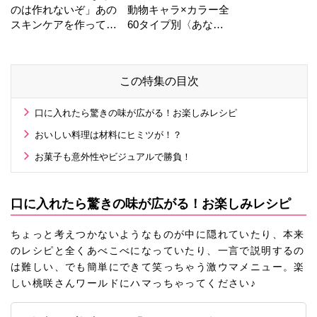
のは作れないぞ」あの
動物キャラ×カラー全
スキンケアを作ってい
60タイプ別〈あなた
る工場の舞台裏！
の運勢〉は？
この特集の目次
口に入れたら驚きの味が広がる！お楽しみレシピ
おいしい料理は材料にヒミツが！？
お菓子も意外性やビジュアルで勝負！
口に入れたら驚きの味が広がる！お楽しみレシピ
ちょっと考えつかないようなものが中に隠れていたり、本来
のレシピと全くあべこべになっていたり、一言で説明するの
は難しい、でも簡単にできて笑っちゃう激ウマメニュー。楽
しい桃咲さんワールドにハマっちゃってください♪