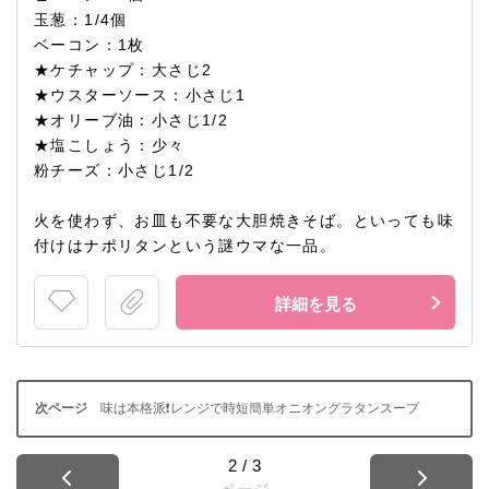
玉葱：1/4個
ベーコン：1枚
★ケチャップ：大さじ2
★ウスターソース：小さじ1
★オリーブ油：小さじ1/2
★塩こしょう：少々
粉チーズ：小さじ1/2
火を使わず、お皿も不要な大胆焼きそば。といっても味
付けはナポリタンという謎ウマな一品。
詳細を見る
味は本格派❗レンジで時短簡単オニオングラタンスープ
2
/
3