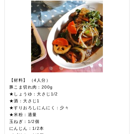
【材料】 （4人分）
豚こま切れ肉：200g
★しょうゆ：大さじ1/2
★酒：大さじ1
★すりおろしにんにく：少々
★米粉：適量
玉ねぎ：1/2個
にんじん：1/2本