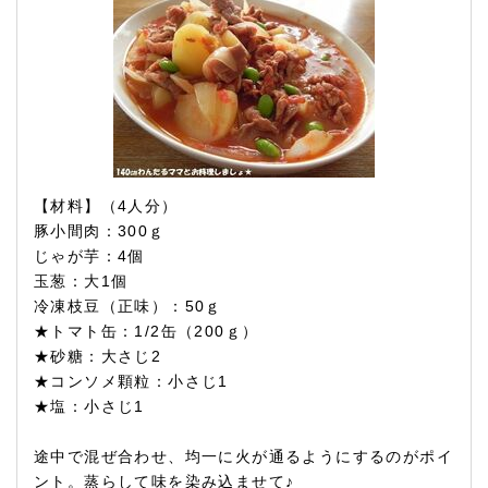
【材料】（4人分）
豚小間肉：300ｇ
じゃが芋：4個
玉葱：大1個
冷凍枝豆（正味）：50ｇ
★トマト缶：1/2缶（200ｇ）
★砂糖：大さじ2
★コンソメ顆粒：小さじ1
★塩：小さじ1
途中で混ぜ合わせ、均一に火が通るようにするのがポイ
ント。蒸らして味を染み込ませて♪