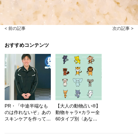
< 前の記事
次の記事 >
おすすめコンテンツ
PR・「中途半端なも
【大人の動物占い®】
のは作れないぞ」あの
動物キャラ×カラー全
スキンケアを作ってい
60タイプ別〈あなた
る工場の舞台裏！
の運勢〉は？