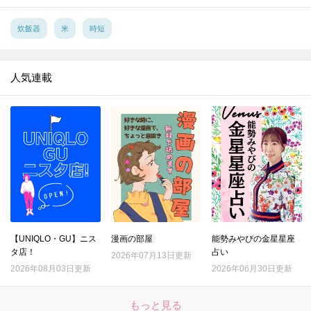
14.
サンドイッチの切り方。包丁とキッチンばさみで比べてみた【家事コツ】
15.
捨てる前に！ストッキングを掃除に活用♪重曹プラスで靴のニオイ消しにも【家事コツ】
炊飯器
米
時短
16.
復活せよ！セーターの伸びた袖口を元に戻す裏ワザを試してみた
17.
100均スポンジで毛玉がポロポロ取れる!?を試してみた
人気連載
18.
コスト０円！ほうれん草を長持ちさせる意外な方法
19.
汚れがごっそりとれる！ブロッコリーの洗い方
20.
電子レンジで豆腐の水切り進化版！時短と食感をいいとこ取り
21.
それ、ムダ！？野菜の「本当はしなくていいこと」3選
22.
『マツコの知らない世界』で紹介された「最強のゆで卵」を作ってみてわかったこととは？
23.
綿100％ワイシャツの洗濯、一番シワができにくい洗濯ネットはどれ？
24.
シャツについた口紅汚れ。一番ラクに落ちるのはどの方法？
【UNIQLO・GU】ニス
漫画の部屋
能勢みやびの金星星座
25.
種が出てこない！サラダにぴったりのトマトの切り方
タ店！
占い
2026年07月13日更新
26.
「折りたたみレタス」で具がこぼれない極厚サンドイッチの出来上がり！
2026年08月03日更新
2026年06月30日更新
27.
果汁がガッツリ2倍しぼれる！レモンの切り方はこれだ！！
もっと見る
28.
〇〇するだけでグレープフルーツの硬い皮がつるんとむけた！【やってみた】