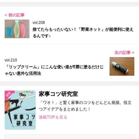
< 前の記事
vol.208
捨てたらもったいない！「野菜ネット」が超便利に使え
るんです♪
次の記事 >
vol.210
「リップクリーム」にこんな使い道が⁉唇に塗るだけじ
ゃない意外な活用法
家事コツ研究室
「ワオ！」と驚く家事のコツをどんどん発掘。役立
つアイデアをまとめました！
連載TOPを見る