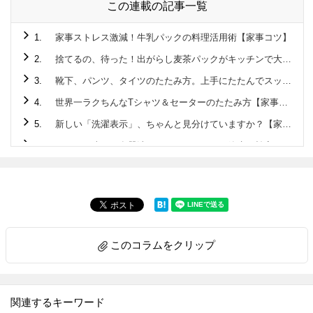
この連載の記事一覧
1.
家事ストレス激減！牛乳パックの料理活用術【家事コツ】
2.
捨てるの、待った！出がらし麦茶パックがキッチンで大活躍♪
3.
靴下、パンツ、タイツのたたみ方。上手にたたんでスッキリ収納！【家事コツ】
4.
世界一ラクちんなTシャツ＆セーターのたたみ方【家事コツ】
5.
新しい「洗濯表示」、ちゃんと見分けていますか？【家事コツ】
6.
こんなに違う！食器洗いはタワーすすぎで節水＆効率に驚きの差が！！【家事コツ】
7.
1分で完成☆ペットボトル活用でアウトドアでも活躍する “アレ”を作ってみた！【家事コツ】
8.
玉ねぎのみじん切り。手早く粒揃いに切るには？【家事コツ】
9.
ゴム通しは安全ピンが最強説を検証【家事コツ】
10.
料理上手がやっているアルミホイル活用の裏ワザ４選【家事コツ】
このコラムをクリップ
11.
重曹＋アレで激ラク！ガスコンロのこびりつきが気持ちいいほど落ちる【家事コツ】
12.
｢お弁当の詰め方｣成功の決め手は、ごはんに○○を作ること！【家事コツ】
13.
重曹＋アルミホイルの威力！シルバーアクセの黒ずみが一瞬で…!！ 【家事コツ】
関連するキーワード