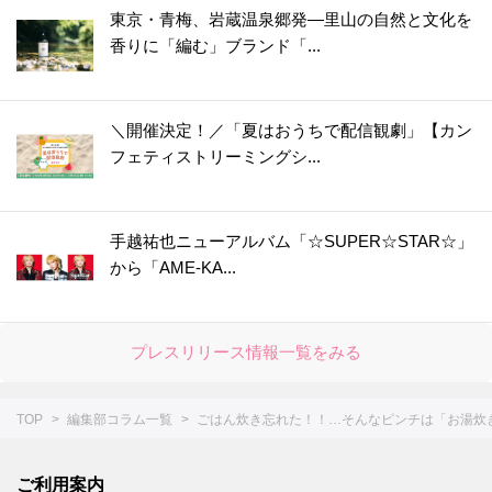
43.
アボカドは丸ごと冷凍するのが正解！？丸ごと、半割り、カットで比べてみた
東京・青梅、岩蔵温泉郷発―里山の自然と文化を
香りに「編む」ブランド「...
44.
○○入れるだけ！インスタント麺がモッチモチの生麺みたい！？＜やってみた＞
45.
冷しゃぶが驚きのやわらかさになる2つのコツ！＜やってみた＞
46.
まるでお店で買ったみたい！【凍らすだけで簡単＆キレイ】にロールパンに切り込みを入れられる＜やってみた＞
＼開催決定！／「夏はおうちで配信観劇」【カン
47.
【お弁当悩みを解決！】5分で完成！レンチンすき間パスタ♪＜やってみた＞
フェティストリーミングシ...
48.
チューブわさびに【○○を混ぜる】と“生わさび”に大変身！＜やってみた＞
49.
【しょうが×○○】で皮むき＆すりおろしもラクラク♪＜やってみた＞
手越祐也ニューアルバム「☆SUPER☆STAR☆」
50.
【〇〇水で下ゆですると…】大根の煮物をやわらか＆味しみしみに仕上げる裏ワザ＜やってみた＞
から「AME-KA...
51.
シュウマイの基本の作り方＆人気レシピ8選。レンジでも！【作ってみた】
52.
失敗なし！「だし巻き卵」を作るコツ。おすすめアレンジシピもご紹介
プレスリリース情報一覧をみる
53.
1分ですぐおいしい！【にんじんスティック】の作り方＜やってみた＞
54.
まるで高級ホテル！【美しすぎる目玉焼き】を作ってみた
TOP
編集部コラム一覧
ごはん炊き忘れた！！…そんなピンチは「お湯炊
55.
【○○に浸けるだけ！】鶏むね肉が驚くほどしっとりする方法。＜やってみた＞
56.
缶詰みたいにツルツル。【みかんの薄皮】があっという間にむける裏ワザがあった！
ご利用案内
57.
家庭でもできた！【パラパラチャーハン】レシピ２選。ウン、これはお店の味♪