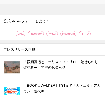
29.
なす料理が【事前レンチン】で、時短・節約・ヘルシーに！【やってみた】
30.
たった2分放置で！？お店の【焼き立てクロワッサン】が味わえる【やってみた】
31.
なすは余ったらすぐに【まるごと冷凍】が正解？！〈やってみた〉
公式SNSをフォローしよう！
32.
【レモンのワックス】がきれいに落とせる簡単ワザ！〈やってみた〉
LINE
Facebook
Twitter
instagram
はてブ
33.
伸びない＆固まらない！「そうめん弁当」をおいしく作るコツ【やってみた】
34.
【丸ごと冷凍！】キウイの皮ツルン、シャリシャリ食感がおいしい保存方法［やってみた］
プレスリリース情報
35.
【グラスに生けるだけ!?】オクラを長持ちさせる超効果的な方法［やってみた］
36.
【知っておくと便利！】カップ焼きそばは水で作れる！＜やってみた＞
「荻須高徳とモーリス・ユトリロ ―魅せられし
37.
【将棋の駒大が正解!?】しょうがは冷凍すると格段に使いやすく！〈やってみた〉
街並み―」開催のお知らせ
38.
うそ？こんなに違うの！？普通のもやし炒めが高級中華の味になる“ひと手間”とは？
39.
【お弁当にも◎】秋の味覚の梨は〇〇〇に浸けると変色しない！〈やってみた〉
【BOOK☆WALKER】8/31まで「カドコミ」アカ
40.
カイワレ大根の種ガラは【丸ごと水洗い】でスッキリきれいに！＜やってみた＞
ウント連携キャ...
41.
【運動会のお弁当に】めちゃ簡単！ウインナー飾り切り4選＜作ってみた＞
42.
レタスが30日間以上シャキシャキのまま！たった2つのコツで保存期間が延びる