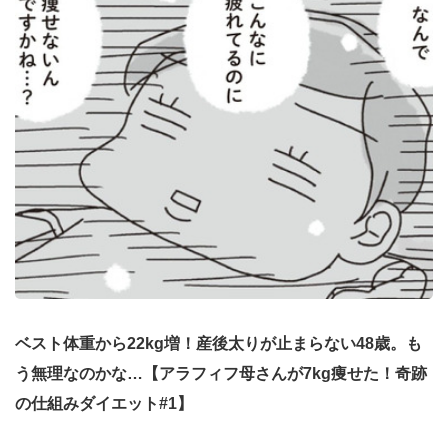
ベスト体重から22kg増！産後太りが止まらない48歳。も
う無理なのかな…【アラフィフ母さんが7kg痩せた！奇跡
の仕組みダイエット#1】