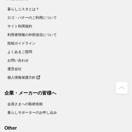
58.
花粉症対策にも！【野菜の塩ヨーグルト漬け】は超簡単でメチャうま♡
暮らしニスタとは？
59.
さらば！ボロボロゆで卵【お酢】を入れてゆでれば、殻がツルン♪
ロゴ・バナーのご利用について
サイト利用規約
60.
簡単な裏ワザ２つで【もやし炒め】がお店のようなシャキシャキ食感に！
利用者情報の外部送信について
61.
【節約＆時短】煮卵を１個から作る裏ワザとは!?〈やってみた〉
投稿ガイドライン
62.
【キャベツのせん切り】は○○少々で、みずみずしさキープ！ 〈やってみた〉
よくあるご質問
63.
卵１個でホテルの朝食級！【ふわとろオムレツ】を作ってみた
お問い合わせ
64.
捨てちゃダメ！麦茶パックで掃除が面倒なあの場所がラクにきれいに【家事コツ】
運営会社
65.
＋○○で！もやし炒めがベチャッとしない絶妙食感になるコツとは？【家事コツ】
個人情報保護方針
66.
乾燥パスタ＋○○で焼きそばが作れる！？【やってみた】
67.
これでゆで卵の黄身が真ん中に！驚くほど簡単なコツとは？【やってみた】
企業・メーカーの皆様へ
68.
10分で完成！フランスパンでメロンパンを作ってみた
会員さまへの取材依頼
69.
使い捨てマスクは洗える！不織布の専門家がオススメする洗い方とは？
暮らしサポーターのお申し込み
70.
家政夫のミタゾノ直伝！「除菌シート」の作り方【やってみた】
71.
ズボラのほっとけゆで卵。タイマーも氷水も不要です！【家事コツ】
Other